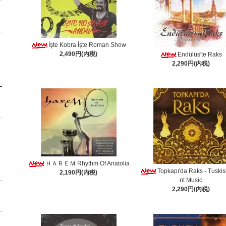
İşte Kobra İşte Roman Show
2,490円(内税)
Endülüs'te Raks
2,290円(内税)
ＨＡＲＥＭ Rhythm Of Anatolia
Topkapı'da Raks - Tuskis
2,190円(内税)
nt Music
2,290円(内税)