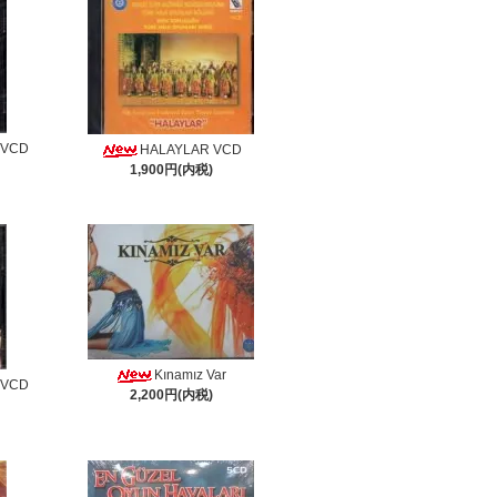
 VCD
HALAYLAR VCD
1,900円(内税)
Kınamız Var
 VCD
2,200円(内税)