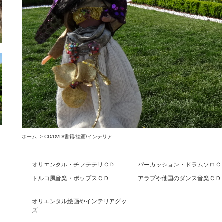
ホーム
>
CD/DVD/書籍/絵画/インテリア
オリエンタル・チフテテリＣＤ
パーカッション・ドラムソロＣ
トルコ風音楽・ポップスＣＤ
アラブや他国のダンス音楽ＣＤ
オリエンタル絵画やインテリアグッ
ズ