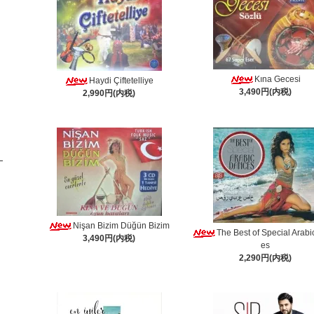
Kına Gecesi
Haydi Çiftetelliye
3,490円(内税)
2,990円(内税)
Nişan Bizim Düğün Bizim
The Best of Special Arab
3,490円(内税)
es
2,290円(内税)