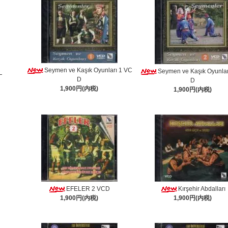
Seymen ve Kaşık Oyunları 1 VC
Seymen ve Kaşık Oyunlar
D
D
1,900円(内税)
1,900円(内税)
EFELER 2 VCD
Kırşehir Abdalları
1,900円(内税)
1,900円(内税)