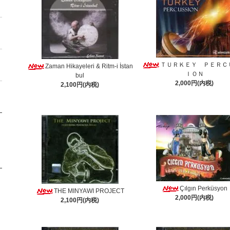
ＴＵＲＫＥＹ ＰＥＲＣ
Zaman Hikayeleri & Ritm-i İstan
ＩＯＮ
bul
2,000円(内税)
2,100円(内税)
Çılgın Perküsyon
THE MINYAWI PROJECT
2,000円(内税)
2,100円(内税)