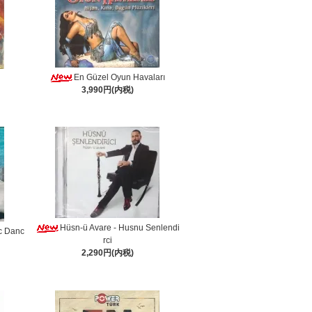
En Güzel Oyun Havaları
3,990円(内税)
Hüsn-ü Avare - Husnu Senlendi
ic Danc
rci
2,290円(内税)