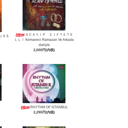
ＡＣＡＹＩＰ ＣＩＦＴＥＴＥ
ＵＳＳ
ＬＬＩ Kemaneci Ramazan Ve Arkada
slariyla
2,000円(内税)
RHYTHM OF ISTANBUL
2,290円(内税)