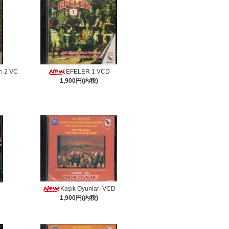
ı 2 VC
EFELER 1 VCD
1,900円(内税)
Kaşık Oyunları VCD
1,900円(内税)