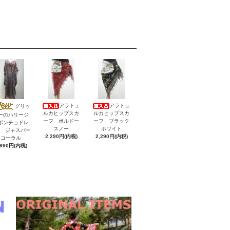
アラトュ
アラトュ
グリッ
ルカヒップスカ
ルカヒップスカ
ーのハリージ
ーフ ボルドー
ーフ ブラック
ポンチョドレ
スノー
ホワイト
V ジャスパー
2,290円(内税)
2,290円(内税)
コーラル
,990円(内税)