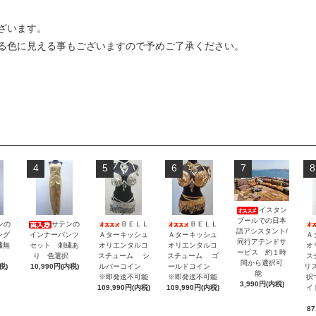
ざいます。
る色に見える事もございますので予めご了承ください。
4
5
6
7
8
イスタン
ブールでの日本
ンの
サテンの
ＢＥＬＬ
ＢＥＬＬ
語アシスタント/
ング
インナーパンツ
Ａターキッシュ
Ａターキッシュ
Ａ
同行アテンドサ
繍無
セット 刺繍あ
オリエンタルコ
オリエンタルコ
オ
ービス 約１時
択
り 色選択
スチューム シ
スチューム ゴ
ス
間から選択可
税)
10,990円(内税)
ルバーコイン
ールドコイン
リ
能
※即発送不可能
※即発送不可能
択
3,990円(内税)
109,990円(内税)
109,990円(内税)
イ
87