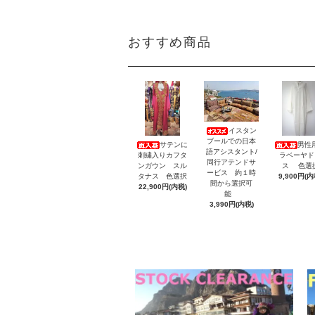
おすすめ商品
イスタン
ブールでの日本
サテンに
男性
語アシスタント/
刺繍入りカフタ
ラベーヤド
同行アテンドサ
ンガウン スル
ス 色選
ービス 約１時
タナス 色選択
9,900円(内
間から選択可
22,900円(内税)
能
3,990円(内税)