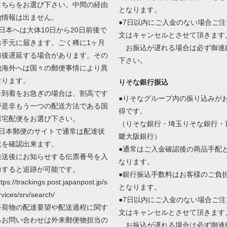
こちらをお選び下さい。中間の経由
となります。
地情報は出ません。
●7日以内にご入金のない場合ご注
●日本へは大体10日から20日前後で
文はキャンセルとさせて頂きます
お手元に届きます。ごく稀に1ヶ月
お振込が遅れる場合は必ず御連
前後遅延する場合があります。その
下さい。
他海外へは国々の郵便事情により異
なります。
りそな銀行振込
※到着をお急ぎの場合は、割高です
●りそなグループ内の振り込みが
が是非もう一つの配送方法である国
得です。
際宅配便をお選び下さい。
（りそな銀行・埼玉りそな銀行・
●日本郵便のサイトで通常は配達状
畿大阪銀行）
況を確認出来ます。
●通常はご入金確認後の商品手配
発送後にお知らせする伝票番号を入
なります。
力すると追跡が可能です。
●銀行振込手数料はお客様のご負
ttps://trackings.post.japanpost.jp/s
となります。
rvices/srv/search/
●7日以内にご入金のない場合ご注
※荷物の配達要望や配送過程に関す
文はキャンセルとさせて頂きます
るお問い合わせは外来郵便物担当の
お振込が遅れる場合は必ず御連