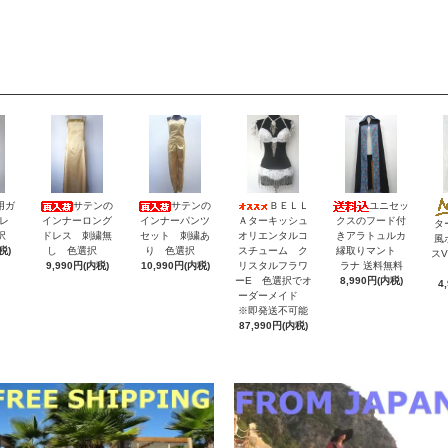
用ガ
サテンの
サテンの
ＢＥＬＬ
ユニセッ
レ
インナーロング
インナーパンツ
Ａターキッシュ
クスのフード付
タ
択
ドレス 刺繍無
セット 刺繍あ
オリエンタルコ
きアラトュルカ
風
税)
し 色選択
り 色選択
スチューム ク
縁取りマント
ス
9,990円(内税)
10,990円(内税)
リスタルフラワ
ラナ 送料無料
ーE 色選択でオ
8,990円(内税)
4
ーダーメイド
※即発送不可能
87,990円(内税)