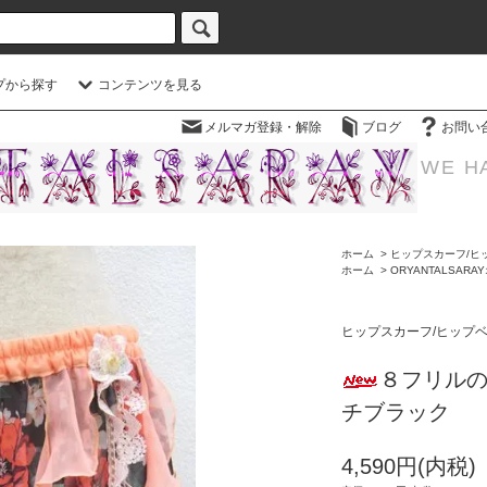
プから探す
コンテンツを見る
メルマガ登録・解除
ブログ
お問い
WE H
ホーム
>
ヒップスカーフ/ヒ
ホーム
>
ORYANTALSAR
ヒップスカーフ/ヒップ
８フリル
チブラック
4,590円(内税)