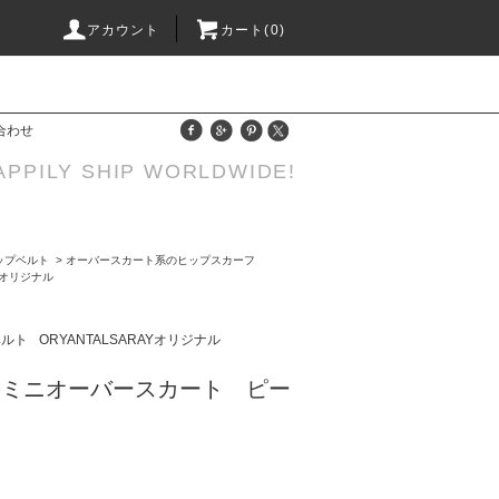
アカウント
カート(0)
合わせ
APPILY SHIP WORLDWIDE!
ップベルト
>
オーバースカート系のヒップスカーフ
AYオリジナル
ベルト
ORYANTALSARAYオリジナル
のミニオーバースカート ピー