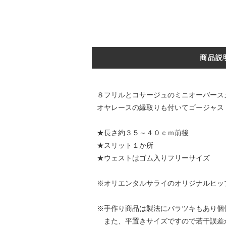
商品説
８フリルとコサージュのミニオーバース
オヤレースの縁取りも付いてゴージャス
★長さ約３５～４０ｃｍ前後
★スリット１か所
★ウェストはゴム入りフリーサイズ
※オリエンタルサライのオリジナルヒッ
※手作り商品は製法にバラツキもあり個
また、平置きサイズですので若干誤差