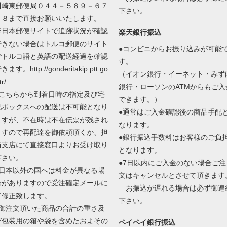
川崎東郵便局０４４－５８９－６７
下さい。
０８まで直接お願いいたします。
※日本郵便サイトで追跡状況が確認
楽天銀行振込
できない場合はトルコ郵便のサイト
●コンビニからお振り込みが可能
でトルコ語と英語の配送経過を確認
す。
きます。http://gonderitakip.ptt.go
（イオン銀行・イーネット・みず
tr/
銀行・ローソンのATMからもご入
●こちらから到着日時の指定及び宅
できます。）
配ボックスへの配送は不可能となり
●通常はご入金確認後の商品手配
ますが、不在時は不在伝票が残され
なります。
ますので再配達を御依頼頂くか、担
●銀行振込手数料はお客様のご負
当支店にて直接窓口よりお受け取り
となります。
下さい。
●7日以内にご入金のない場合ご注
●日本以外の国へは料金が異なる場
文はキャンセルとさせて頂きます
合がありますので受注確定メールに
お振込が遅れる場合は必ず御連
て修正致します。
下さい。
●御注文頂いた商品の合計の重さ及
び包装用の箱や袋を含めたおよその
ペイペイ銀行振込