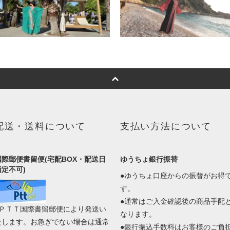
配送・送料について
支払い方法について
国際郵便書留便(宅配BOX・配送日
ゆうちょ銀行振替
指定不可)
●ゆうちょ口座からの振替がお得
す。
●通常はご入金確認後の商品手配
●ＰＴＴ国際書留郵便により発送い
なります。
たします。お急ぎでない場合は通常
●銀行振込手数料はお客様のご負