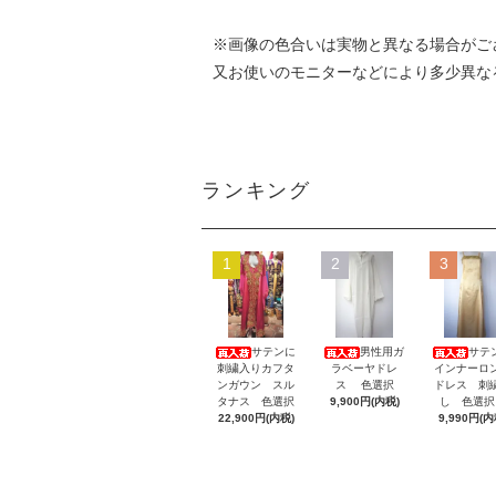
※画像の色合いは実物と異なる場合がご
又お使いのモニターなどにより多少異な
ランキング
1
2
3
サテンに
男性用ガ
サテ
刺繍入りカフタ
ラベーヤドレ
インナーロ
ンガウン スル
ス 色選択
ドレス 刺
タナス 色選択
9,900円(内税)
し 色選
22,900円(内税)
9,990円(内