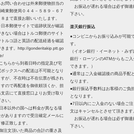
るお問い合わせは外来郵便物担当の
お振込が遅れる場合は必ず御連
川崎東郵便局０４４－５８９－６７
下さい。
０８まで直接お願いいたします。
※日本郵便サイトで追跡状況が確認
楽天銀行振込
できない場合はトルコ郵便のサイト
●コンビニからお振り込みが可能
でトルコ語と英語の配送経過を確認
す。
きます。http://gonderitakip.ptt.go
（イオン銀行・イーネット・みず
tr/
銀行・ローソンのATMからもご入
●こちらから到着日時の指定及び宅
できます。）
配ボックスへの配送は不可能となり
●通常はご入金確認後の商品手配
ますが、不在時は不在伝票が残され
なります。
ますので再配達を御依頼頂くか、担
●銀行振込手数料はお客様のご負
当支店にて直接窓口よりお受け取り
となります。
下さい。
●7日以内にご入金のない場合ご注
●日本以外の国へは料金が異なる場
文はキャンセルとさせて頂きます
合がありますので受注確定メールに
お振込が遅れる場合は必ず御連
て修正致します。
下さい。
●御注文頂いた商品の合計の重さ及