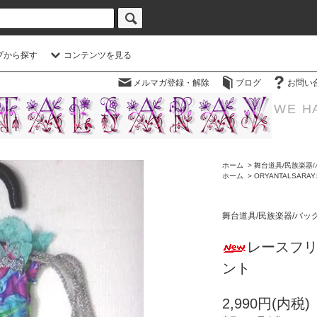
プから探す
コンテンツを見る
メルマガ登録・解除
ブログ
お問い
WE H
ホーム
>
舞台道具/民族楽器/
ホーム
>
ORYANTALSAR
舞台道具/民族楽器/バッ
レースフ
ント
2,990円(内税)