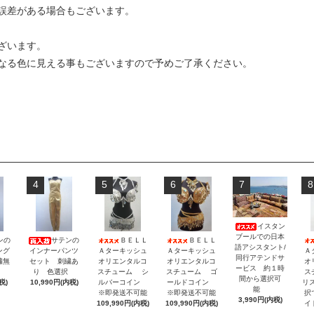
誤差がある場合もございます。
ざいます。
なる色に見える事もございますので予めご了承ください。
4
5
6
7
8
イスタン
ブールでの日本
ンの
サテンの
ＢＥＬＬ
ＢＥＬＬ
語アシスタント/
ング
インナーパンツ
Ａターキッシュ
Ａターキッシュ
Ａ
同行アテンドサ
繍無
セット 刺繍あ
オリエンタルコ
オリエンタルコ
オ
ービス 約１時
択
り 色選択
スチューム シ
スチューム ゴ
ス
間から選択可
税)
10,990円(内税)
ルバーコイン
ールドコイン
リ
能
※即発送不可能
※即発送不可能
択
3,990円(内税)
109,990円(内税)
109,990円(内税)
イ