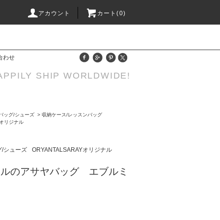
アカウント
カート(0)
合わせ
APPILY SHIP WORLDWIDE!
バッグ/シューズ
>
収納ケース/レッスンバッグ
AYオリジナル
グ/シューズ
ORYANTALSARAYオリジナル
リルのアサヤバッグ エブルミ