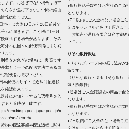
たします。お急ぎでない場合は通常
●銀行振込手数料はお客様のご負
こちらをお選び下さい。中間の経由
となります。
地情報は出ません。
●7日以内にご入金のない場合ご注
●日本へは大体10日から20日前後で
文はキャンセルとさせて頂きます
お手元に届きます。ごく稀に1ヶ月
お振込が遅れる場合は必ず御連
前後遅延する場合があります。その
下さい。
他海外へは国々の郵便事情により異
なります。
りそな銀行振込
※到着をお急ぎの場合は、割高です
●りそなグループ内の振り込みが
が是非もう一つの配送方法である国
得です。
際宅配便をお選び下さい。
（りそな銀行・埼玉りそな銀行・
●日本郵便のサイトで通常は配達状
畿大阪銀行）
況を確認出来ます。
●通常はご入金確認後の商品手配
発送後にお知らせする伝票番号を入
なります。
力すると追跡が可能です。
●銀行振込手数料はお客様のご負
ttps://trackings.post.japanpost.jp/s
となります。
rvices/srv/search/
●7日以内にご入金のない場合ご注
※荷物の配達要望や配送過程に関す
文はキャンセルとさせて頂きます