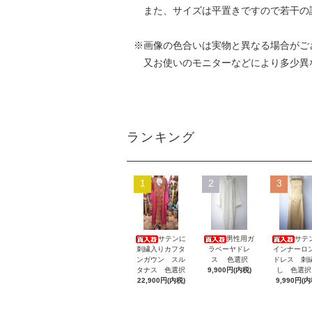
また、サイズは平置きですので若干の
※画像の色合いは実物と異なる場合がご
又お使いのモニターなどにより多少異
ランキング
1
2
3
サテンに
男性用ガ
サテ
刺繍入りカフタ
ラベーヤドレ
インナーロ
ンガウン スル
ス 色選択
ドレス 刺
タナス 色選択
9,900円(内税)
し 色選
22,900円(内税)
9,990円(内