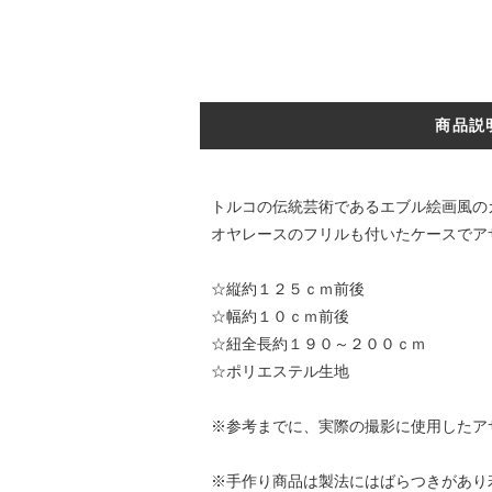
商品説
トルコの伝統芸術であるエブル絵画風の
オヤレースのフリルも付いたケースでア
☆縦約１２５ｃｍ前後
☆幅約１０ｃｍ前後
☆紐全長約１９０～２００ｃｍ
☆ポリエステル生地
※参考までに、実際の撮影に使用したア
※手作り商品は製法にはばらつきがあり