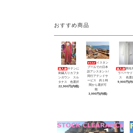
おすすめ商品
イスタン
ブールでの日本
サテンに
男性
語アシスタント/
刺繍入りカフタ
ラベーヤド
同行アテンドサ
ンガウン スル
ス 色選
ービス 約１時
タナス 色選択
9,900円(内
間から選択可
22,900円(内税)
能
3,990円(内税)