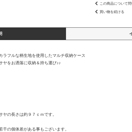
この商品について問
買い物を続ける
明
カラフルな柄生地を使用したマルチ収納ケース
サヤをお洒落に収納＆持ち運び♪♪
サヤの長さは約９７ｃｍです。
若干の個体差がある事もございます。