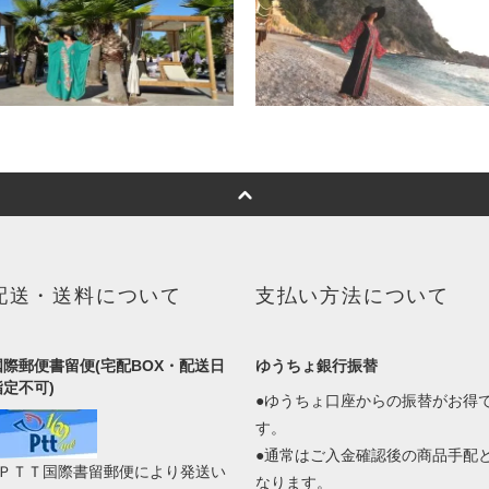
配送・送料について
支払い方法について
国際郵便書留便(宅配BOX・配送日
ゆうちょ銀行振替
指定不可)
●ゆうちょ口座からの振替がお得
す。
●通常はご入金確認後の商品手配
●ＰＴＴ国際書留郵便により発送い
なります。