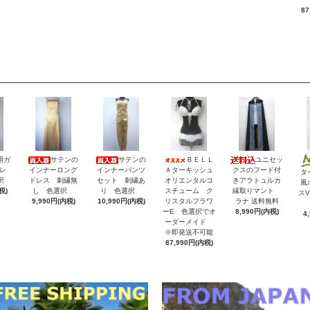
87
用ガ
サテンの
サテンの
ＢＥＬＬ
ユニセッ
レ
インナーロング
インナーパンツ
Ａターキッシュ
クスのフード付
タ
択
ドレス 刺繍無
セット 刺繍あ
オリエンタルコ
きアラトュルカ
風
税)
し 色選択
り 色選択
スチューム ク
縁取りマント
ス
9,990円(内税)
10,990円(内税)
リスタルフラワ
ラナ 送料無料
ーE 色選択でオ
8,990円(内税)
4
ーダーメイド
※即発送不可能
87,990円(内税)