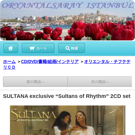
カート
検索
ホーム
＞
CD/DVD/書籍/絵画/インテリア
＞
オリエンタル・チフテテ
リＣＤ
前の商品へ
次の商品へ
SULTANA exclusive “Sultans of Rhythm” 2CD set