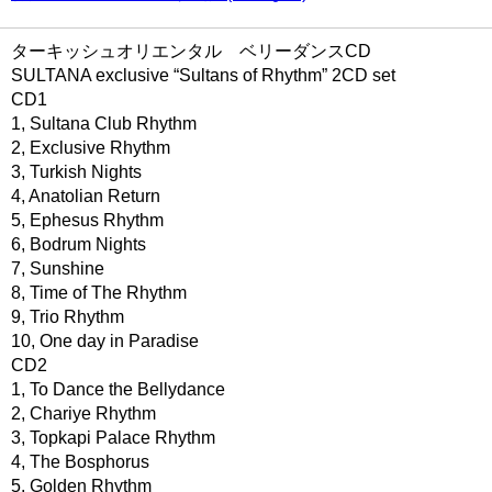
ターキッシュオリエンタル ベリーダンスCD
SULTANA exclusive “Sultans of Rhythm” 2CD set
CD1
1, Sultana Club Rhythm
2, Exclusive Rhythm
3, Turkish Nights
4, Anatolian Return
5, Ephesus Rhythm
6, Bodrum Nights
7, Sunshine
8, Time of The Rhythm
9, Trio Rhythm
10, One day in Paradise
CD2
1, To Dance the Bellydance
2, Chariye Rhythm
3, Topkapi Palace Rhythm
4, The Bosphorus
5, Golden Rhythm