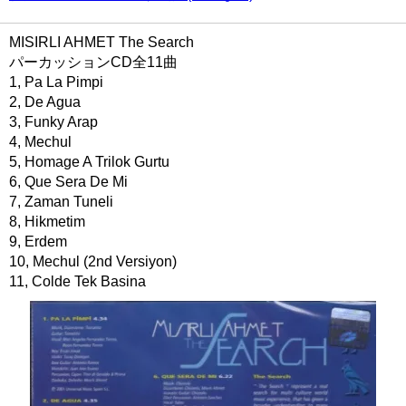
MISIRLI AHMET The Search
パーカッションCD全11曲
1, Pa La Pimpi
2, De Agua
3, Funky Arap
4, Mechul
5, Homage A Trilok Gurtu
6, Que Sera De Mi
7, Zaman Tuneli
8, Hikmetim
9, Erdem
10, Mechul (2nd Versiyon)
11, Colde Tek Basina