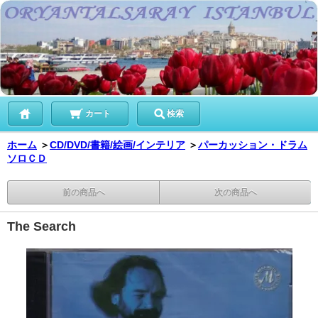
カート
検索
ホーム
＞
CD/DVD/書籍/絵画/インテリア
＞
パーカッション・ドラム
ソロＣＤ
前の商品へ
次の商品へ
The Search