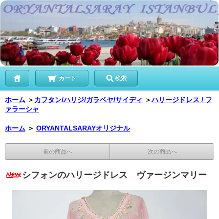
カート
検索
ホーム
＞
カフタン/ハリジ/ガラベヤ/サイディ
＞
ハリージドレス / フ
ァラーシャ
ホーム
＞
ORYANTALSARAYオリジナル
前の商品へ
次の商品へ
シフォンのハリージドレス ヴァージンマリー