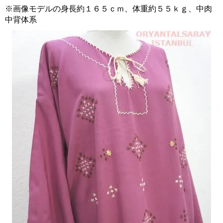
※画像モデルの身長約１６５ｃｍ、体重約５５ｋｇ、中肉
中背体系