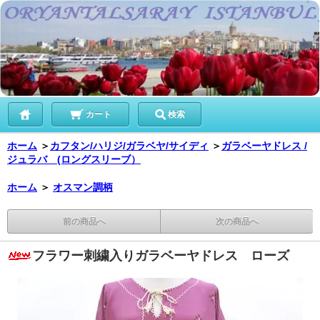
カート
検索
ホーム
＞
カフタン/ハリジ/ガラベヤ/サイディ
＞
ガラベーヤドレス /
ジュラバ (ロングスリーブ）
ホーム
＞
オスマン調柄
前の商品へ
次の商品へ
フラワー刺繍入りガラベーヤドレス ローズ