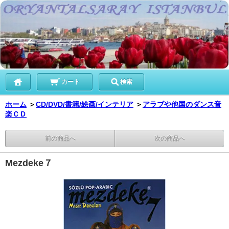
カート
検索
ホーム
＞
CD/DVD/書籍/絵画/インテリア
＞
アラブや他国のダンス音
楽ＣＤ
前の商品へ
次の商品へ
Mezdeke７