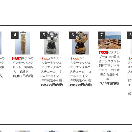
4
5
6
7
8
イスタン
ブールでの日本
ンの
サテンの
ＢＥＬＬ
ＢＥＬＬ
語アシスタント/
ング
インナーパンツ
Ａターキッシュ
Ａターキッシュ
Ａ
同行アテンドサ
繍無
セット 刺繍あ
オリエンタルコ
オリエンタルコ
オ
ービス 約１時
択
り 色選択
スチューム シ
スチューム ゴ
ス
間から選択可
税)
10,990円(内税)
ルバーコイン
ールドコイン
リ
能
※即発送不可能
※即発送不可能
択
3,990円(内税)
109,990円(内税)
109,990円(内税)
イ
87