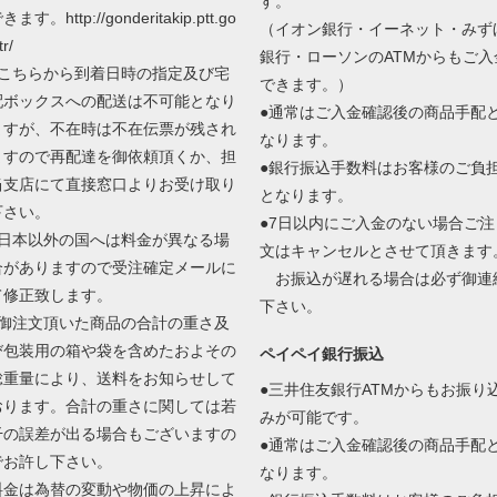
す。
きます。http://gonderitakip.ptt.go
（イオン銀行・イーネット・みず
tr/
銀行・ローソンのATMからもご入
●こちらから到着日時の指定及び宅
できます。）
配ボックスへの配送は不可能となり
●通常はご入金確認後の商品手配
ますが、不在時は不在伝票が残され
なります。
ますので再配達を御依頼頂くか、担
●銀行振込手数料はお客様のご負
当支店にて直接窓口よりお受け取り
となります。
下さい。
●7日以内にご入金のない場合ご注
●日本以外の国へは料金が異なる場
文はキャンセルとさせて頂きます
合がありますので受注確定メールに
お振込が遅れる場合は必ず御連
て修正致します。
下さい。
●御注文頂いた商品の合計の重さ及
び包装用の箱や袋を含めたおよその
ペイペイ銀行振込
総重量により、送料をお知らせして
●三井住友銀行ATMからもお振り
おります。合計の重さに関しては若
みが可能です。
干の誤差が出る場合もございますの
●通常はご入金確認後の商品手配
でお許し下さい。
なります。
料金は為替の変動や物価の上昇によ