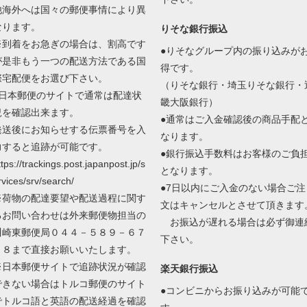
他海外へは国々の郵便事情により異
なります。
りそな銀行振込
※到着をお急ぎの場合は、割高です
●りそなグループ内の振り込みが
が是非もう一つの配送方法である国
得です。
際宅配便をお選び下さい。
（りそな銀行・埼玉りそな銀行・
●日本郵便のサイトで通常は配達状
畿大阪銀行）
況を確認出来ます。
●通常はご入金確認後の商品手配
発送後にお知らせする伝票番号を入
なります。
力すると追跡が可能です。
●銀行振込手数料はお客様のご負
ttps://trackings.post.japanpost.jp/s
となります。
rvices/srv/search/
●7日以内にご入金のない場合ご注
※荷物の配達要望や配送過程に関す
文はキャンセルとさせて頂きます
るお問い合わせは外来郵便物担当の
お振込が遅れる場合は必ず御連
川崎東郵便局０４４－５８９－６７
下さい。
０８まで直接お願いいたします。
※日本郵便サイトで追跡状況が確認
楽天銀行振込
できない場合はトルコ郵便のサイト
●コンビニからお振り込みが可能
でトルコ語と英語の配送経過を確認