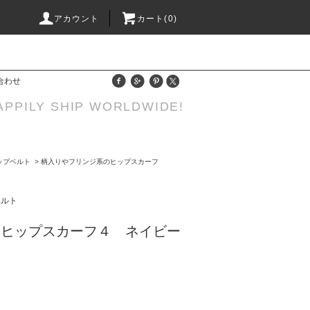
アカウント
カート(0)
合わせ
APPILY SHIP WORLDWIDE!
ップベルト
>
柄入りやフリンジ系のヒップスカーフ
ベルト
ンヒップスカーフ４ ネイビー