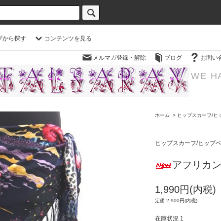
プから探す
コンテンツを見る
メルマガ登録・解除
ブログ
お問い
WE H
ホーム
>
ヒップスカーフ/ヒ
ヒップスカーフ/ヒップ
アフリカ
1,990円(内税)
定価 2,900円(内税)
在庫状況 1