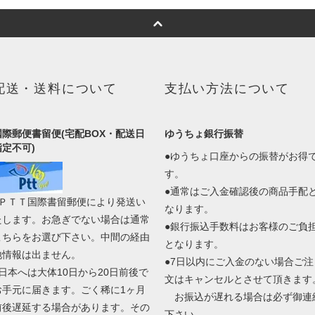
配送・送料について
支払い方法について
国際郵便書留便(宅配BOX・配送日
ゆうちょ銀行振替
指定不可)
●ゆうちょ口座からの振替がお得
す。
●通常はご入金確認後の商品手配
●ＰＴＴ国際書留郵便により発送い
なります。
たします。お急ぎでない場合は通常
●銀行振込手数料はお客様のご負
こちらをお選び下さい。中間の経由
となります。
地情報は出ません。
●7日以内にご入金のない場合ご注
●日本へは大体10日から20日前後で
文はキャンセルとさせて頂きます
お手元に届きます。ごく稀に1ヶ月
お振込が遅れる場合は必ず御連
前後遅延する場合があります。その
下さい。