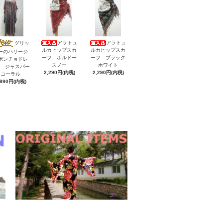
アラトュ
アラトュ
グリッ
ルカヒップスカ
ルカヒップスカ
ーのハリージ
ーフ ボルドー
ーフ ブラック
ポンチョドレ
スノー
ホワイト
V ジャスパー
2,290円(内税)
2,290円(内税)
コーラル
,990円(内税)