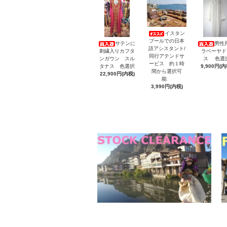
イスタン
ブールでの日本
サテンに
男性
語アシスタント/
刺繍入りカフタ
ラベーヤド
同行アテンドサ
ンガウン スル
ス 色選
ービス 約１時
タナス 色選択
9,900円(内
間から選択可
22,900円(内税)
能
3,990円(内税)