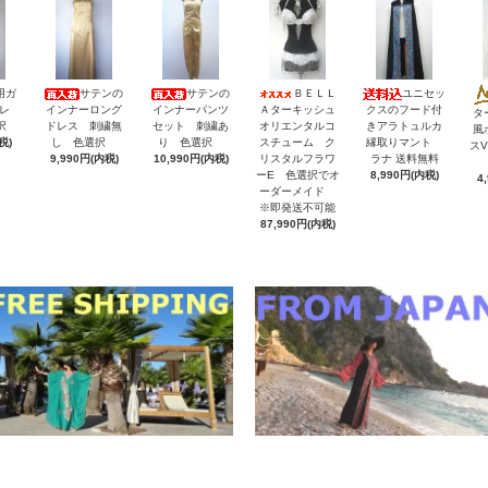
用ガ
サテンの
サテンの
ＢＥＬＬ
ユニセッ
レ
インナーロング
インナーパンツ
Ａターキッシュ
クスのフード付
タ
択
ドレス 刺繍無
セット 刺繍あ
オリエンタルコ
きアラトュルカ
風
税)
し 色選択
り 色選択
スチューム ク
縁取りマント
ス
9,990円(内税)
10,990円(内税)
リスタルフラワ
ラナ 送料無料
ーE 色選択でオ
8,990円(内税)
4
ーダーメイド
※即発送不可能
87,990円(内税)