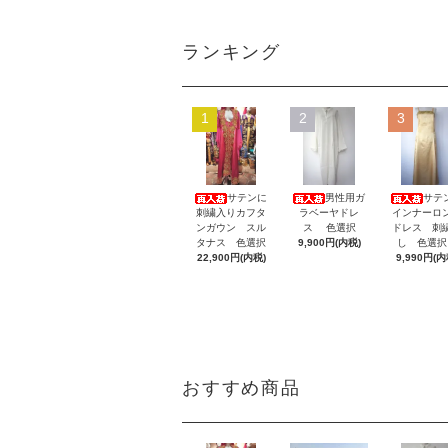
ランキング
1
2
3
サテンに
男性用ガ
サテ
刺繍入りカフタ
ラベーヤドレ
インナーロ
ンガウン スル
ス 色選択
ドレス 刺
タナス 色選択
9,900円(内税)
し 色選
22,900円(内税)
9,990円(内
おすすめ商品