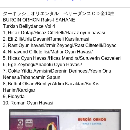
ターキッシュオリエンタル ベリーダンスＣＤ全10曲
BURCIN ORHON Raks-I SAHANE
Turkish Belllydance Vol.4
1, Hicaz Dolap/Hicaz Ciftetelli/Hacaz oyun havasi
2, Eli Zilli/Urfa Davani/Rumeli Karsilamasi
3, Rast Oyun havasi/Izmir Zeybegi/Rast Ciftetelli/Boyaci
4, Nihavend Ciftetellisi/Mahur Oyun Havasi/
5, Hicaz Oyun Havasi/Hicaz Mandira/Suruverin Cezveleri
6, Ege Zeybegi/Anadolu Oyun Havasi/
7, Gokte Yildiz Aymisin/Derenin Derincesi/Yesin Onu
Nenesu/Tabancamin Sapuni
8, Bulbul Olsam/Benliyi Aldim Kacaktan/Bu Kis
Hanim/Karcigar
9, Fidayda
10, Roman Oyun Havasi