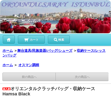
カート
検索
ホーム
＞
舞台道具/民族楽器/バッグ/シューズ
＞
収納ケース/レッス
ンバッグ
ホーム
＞
オスマン調柄
前の商品へ
次の商品へ
オリエンタルクラッチバッグ・収納ケース
Hamsa Black