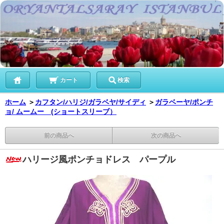
カート
検索
ホーム
＞
カフタン/ハリジ/ガラベヤ/サイディ
＞
ガラベーヤ/ポンチ
ョ/ ムームー (ショートスリーブ）
前の商品へ
次の商品へ
ハリージ風ポンチョドレス パープル