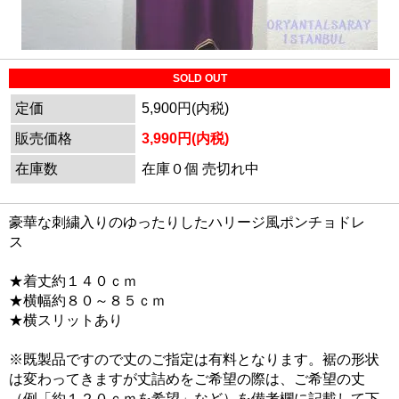
SOLD OUT
定価
5,900円(内税)
販売価格
3,990円(内税)
在庫数
在庫０個 売切れ中
豪華な刺繍入りのゆったりしたハリージ風ポンチョドレ
ス
★着丈約１４０ｃｍ
★横幅約８０～８５ｃｍ
★横スリットあり
※既製品ですので丈のご指定は有料となります。裾の形状
は変わってきますが丈詰めをご希望の際は、ご希望の丈
（例「約１２０ｃｍを希望」など）を備考欄に記載して下