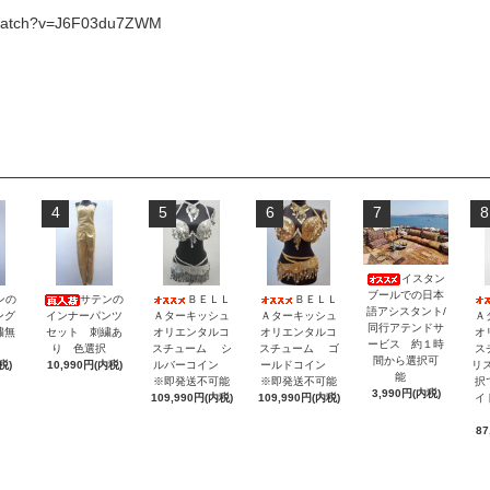
/watch?v=J6F03du7ZWM
4
5
6
7
8
イスタン
ブールでの日本
ンの
サテンの
ＢＥＬＬ
ＢＥＬＬ
語アシスタント/
ング
インナーパンツ
Ａターキッシュ
Ａターキッシュ
Ａ
同行アテンドサ
繍無
セット 刺繍あ
オリエンタルコ
オリエンタルコ
オ
ービス 約１時
択
り 色選択
スチューム シ
スチューム ゴ
ス
間から選択可
税)
10,990円(内税)
ルバーコイン
ールドコイン
リ
能
※即発送不可能
※即発送不可能
択
3,990円(内税)
109,990円(内税)
109,990円(内税)
イ
87