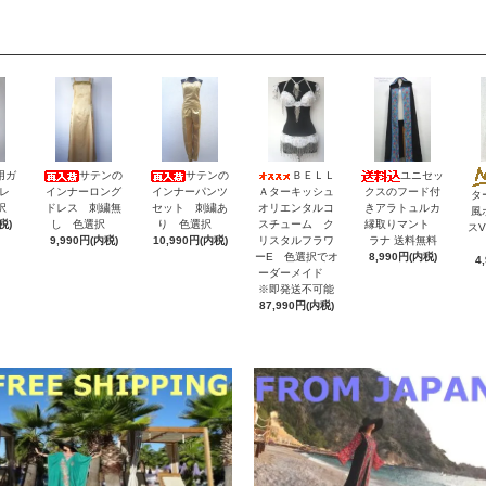
用ガ
サテンの
サテンの
ＢＥＬＬ
ユニセッ
レ
インナーロング
インナーパンツ
Ａターキッシュ
クスのフード付
タ
択
ドレス 刺繍無
セット 刺繍あ
オリエンタルコ
きアラトュルカ
風
税)
し 色選択
り 色選択
スチューム ク
縁取りマント
ス
9,990円(内税)
10,990円(内税)
リスタルフラワ
ラナ 送料無料
ーE 色選択でオ
8,990円(内税)
4
ーダーメイド
※即発送不可能
87,990円(内税)