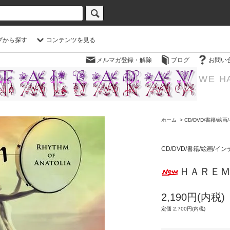
プから探す
コンテンツを見る
メルマガ登録・解除
ブログ
お問い
WE H
ホーム
>
CD/DVD/書籍/絵
CD/DVD/書籍/絵画/イ
ＨＡＲＥＭ Rh
2,190円(内税)
定価 2,700円(内税)