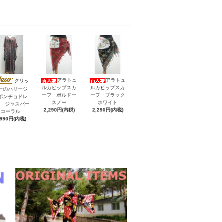
アラトュ
アラトュ
グリッ
ルカヒップスカ
ルカヒップスカ
ーのハリージ
ーフ ボルドー
ーフ ブラック
ポンチョドレ
スノー
ホワイト
V ジャスパー
2,290円(内税)
2,290円(内税)
コーラル
,990円(内税)