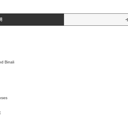
明
d Binali
ıses
ç