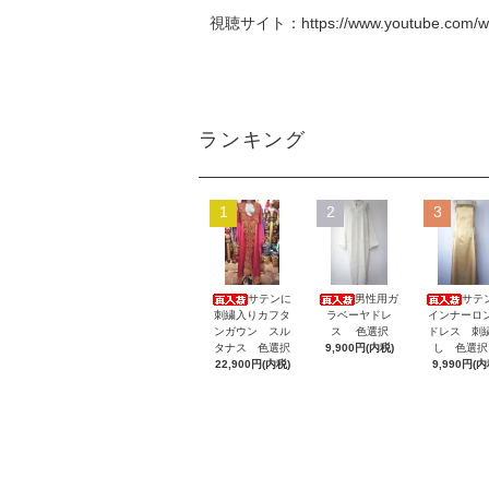
視聴サイト：
https://www.youtube.com
ランキング
1
2
3
サテンに
男性用ガ
サテ
刺繍入りカフタ
ラベーヤドレ
インナーロ
ンガウン スル
ス 色選択
ドレス 刺
タナス 色選択
9,900円(内税)
し 色選
22,900円(内税)
9,990円(内