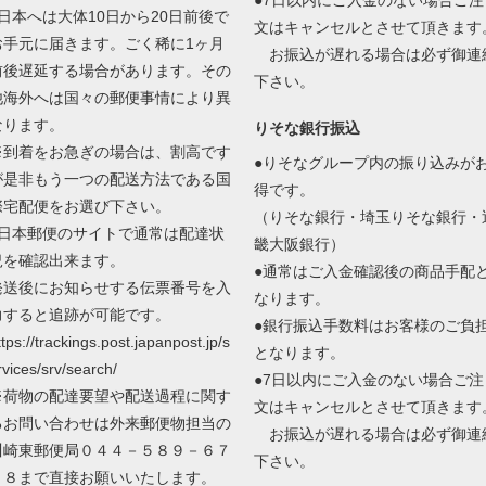
●日本へは大体10日から20日前後で
文はキャンセルとさせて頂きます
お手元に届きます。ごく稀に1ヶ月
お振込が遅れる場合は必ず御連
前後遅延する場合があります。その
下さい。
他海外へは国々の郵便事情により異
なります。
りそな銀行振込
※到着をお急ぎの場合は、割高です
●りそなグループ内の振り込みが
が是非もう一つの配送方法である国
得です。
際宅配便をお選び下さい。
（りそな銀行・埼玉りそな銀行・
●日本郵便のサイトで通常は配達状
畿大阪銀行）
況を確認出来ます。
●通常はご入金確認後の商品手配
発送後にお知らせする伝票番号を入
なります。
力すると追跡が可能です。
●銀行振込手数料はお客様のご負
ttps://trackings.post.japanpost.jp/s
となります。
rvices/srv/search/
●7日以内にご入金のない場合ご注
※荷物の配達要望や配送過程に関す
文はキャンセルとさせて頂きます
るお問い合わせは外来郵便物担当の
お振込が遅れる場合は必ず御連
川崎東郵便局０４４－５８９－６７
下さい。
０８まで直接お願いいたします。