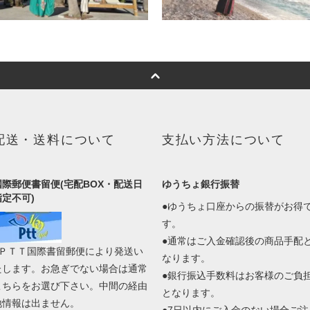
配送・送料について
支払い方法について
国際郵便書留便(宅配BOX・配送日
ゆうちょ銀行振替
指定不可)
●ゆうちょ口座からの振替がお得
す。
●通常はご入金確認後の商品手配
●ＰＴＴ国際書留郵便により発送い
なります。
たします。お急ぎでない場合は通常
●銀行振込手数料はお客様のご負
こちらをお選び下さい。中間の経由
となります。
地情報は出ません。
●7日以内にご入金のない場合ご注