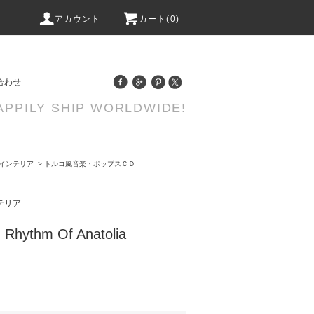
アカウント
カート(0)
合わせ
APPILY SHIP WORLDWIDE!
画/インテリア
>
トルコ風音楽・ポップスＣＤ
ンテリア
ythm Of Anatolia