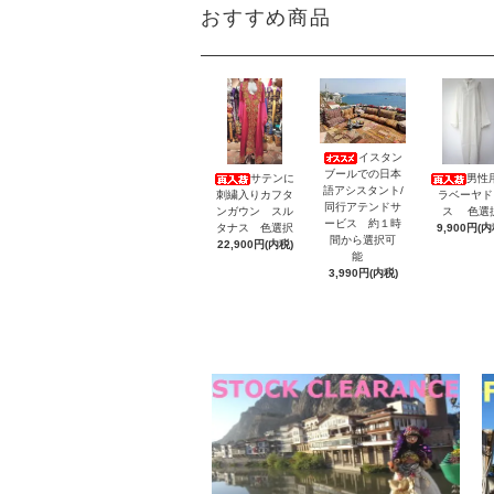
おすすめ商品
イスタン
ブールでの日本
サテンに
男性
語アシスタント/
刺繍入りカフタ
ラベーヤド
同行アテンドサ
ンガウン スル
ス 色選
ービス 約１時
タナス 色選択
9,900円(内
間から選択可
22,900円(内税)
能
3,990円(内税)