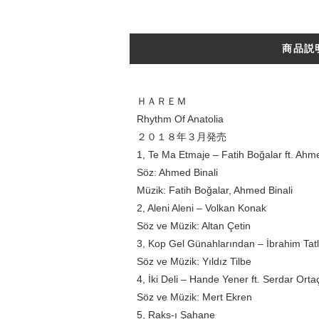
商品説
ＨＡＲＥＭ
Rhythm Of Anatolia
２０１８年３月発売
1, Te Ma Etmaje – Fatih Boğalar ft. Ahme
Söz: Ahmed Binali
Müzik: Fatih Boğalar, Ahmed Binali
2, Aleni Aleni – Volkan Konak
Söz ve Müzik: Altan Çetin
3, Kop Gel Günahlarından – İbrahim Tatl
Söz ve Müzik: Yıldız Tilbe
4, İki Deli – Hande Yener ft. Serdar Orta
Söz ve Müzik: Mert Ekren
5, Raks-ı Şahane