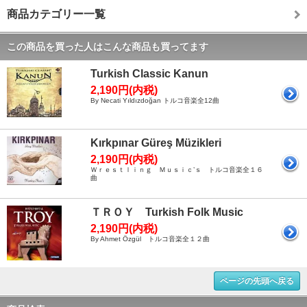
商品カテゴリー一覧
この商品を買った人はこんな商品も買ってます
Turkish Classic Kanun
2,190円(内税)
By Necati Yıldızdoğan トルコ音楽全12曲
Kırkpınar Güreş Müzikleri
2,190円(内税)
Ｗｒｅｓｔｌｉｎｇ Ｍｕｓｉｃ’ｓ トルコ音楽全１６
曲
ＴＲＯＹ Turkish Folk Music
2,190円(内税)
By Ahmet Özgül トルコ音楽全１２曲
ページの先頭へ戻る