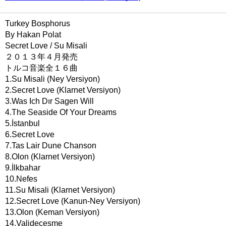
Turkey Bosphorus
By Hakan Polat
Secret Love / Su Misali
２０１３年４月発売
トルコ音楽全１６曲
1.Su Misali (Ney Versiyon)
2.Secret Love (Klarnet Versiyon)
3.Was Ich Dır Sagen Will
4.The Seaside Of Your Dreams
5.İstanbul
6.Secret Love
7.Tas Lair Dune Chanson
8.Olon (Klarnet Versiyon)
9.İlkbahar
10.Nefes
11.Su Misali (Klarnet Versiyon)
12.Secret Love (Kanun-Ney Versiyon)
13.Olon (Keman Versiyon)
14.Valideçeşme