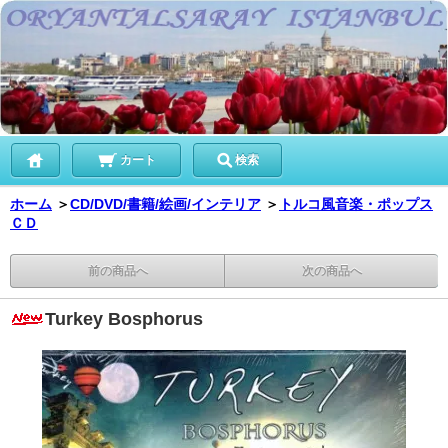
カート
検索
ホーム
＞
CD/DVD/書籍/絵画/インテリア
＞
トルコ風音楽・ポップス
ＣＤ
前の商品へ
次の商品へ
Turkey Bosphorus