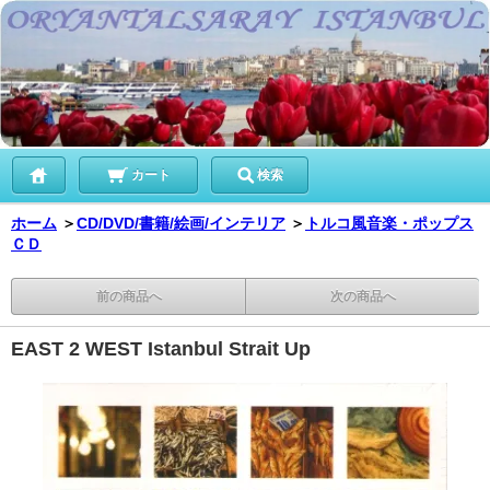
カート
検索
ホーム
＞
CD/DVD/書籍/絵画/インテリア
＞
トルコ風音楽・ポップス
ＣＤ
前の商品へ
次の商品へ
EAST 2 WEST Istanbul Strait Up