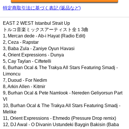
特定商取引法に基づく表記 (返品など)
EAST 2 WEST Istanbul Strait Up
トルコ音楽ミックスアーティスト全１3曲
1, Mercan dede - Ab-i Hayat (Radio Edit)
2, Ceza - Rapstar
3, Baba Zula - Zaniye Oyun Havasi
4, Orient Expressions - Dunya
5, Cay Taylan - Ciftetelli
6, Burhan Ocal & The Trakya All Stars Featuring Smadj -
Limoncu
7, Duoud - For Nedim
8, Arkin Allen - Kitmir
9, Burhan Ocal & Pete Namlook - Nereden Geliyorsun Part
VI
10, Burhan Ocal & The Trakya All Stars Featuring Smadj -
Melike
11, Orient Expressions - Ehmedo (Pressure Drop remix)
12, DJ Awal - O Divanin Ustundeki Baygin Bakisin (Baba