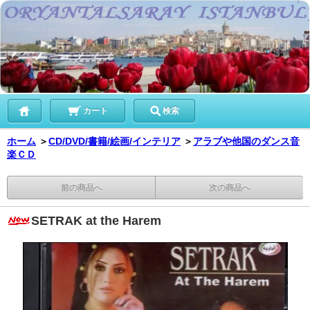
カート
検索
ホーム
＞
CD/DVD/書籍/絵画/インテリア
＞
アラブや他国のダンス音
楽ＣＤ
前の商品へ
次の商品へ
SETRAK at the Harem