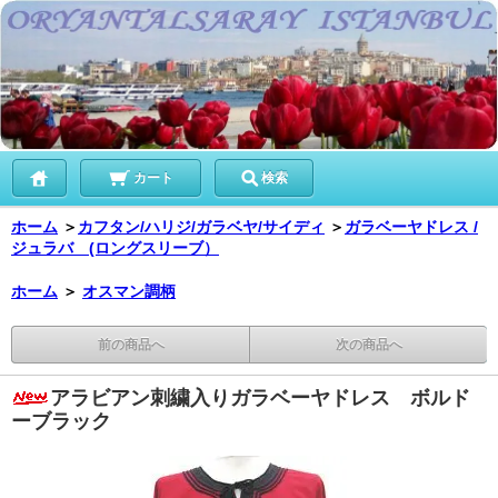
カート
検索
ホーム
＞
カフタン/ハリジ/ガラベヤ/サイディ
＞
ガラベーヤドレス /
ジュラバ (ロングスリーブ）
ホーム
＞
オスマン調柄
前の商品へ
次の商品へ
アラビアン刺繍入りガラベーヤドレス ボルド
ーブラック