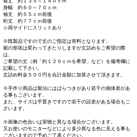
着丈 約１３５～１４０ｃｍ
身幅 約６０～７０ｃｍ
袖丈 約５５ｃｍ前後
裄丈 約７７ｃｍ前後
☆両サイドにスリットあり
※既製品ですので丈のご指定は有料となります。
裾の形状は変わってきたりしますが丈詰めをご希望の際
は、
ご希望の丈（例「約１２０ｃｍを希望」など）を備考欄に
記載して下さい。
丈詰め料金５００円を合計金額に加算させて頂きます。
※手作り商品は製法にはばらつきがあり若干の個体差があ
る事もございます。
また、サイズは平置きですので若干の誤差がある場合もご
ざいます。
※画像の色合いは実物と異なる場合がございます。
又お使いのモニターなどにより多少異なる色に見える事も
ございますので予めご了承ください。