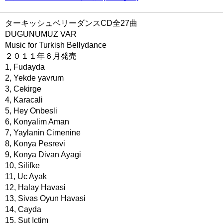
ターキッシュベリーダンスCD全27曲
DUGUNUMUZ VAR
Music for Turkish Bellydance
２０１１年６月発売
1, Fudayda
2, Yekde yavrum
3, Cekirge
4, Karacali
5, Hey Onbesli
6, Konyalim Aman
7, Yaylanin Cimenine
8, Konya Pesrevi
9, Konya Divan Ayagi
10, Silifke
11, Uc Ayak
12, Halay Havasi
13, Sivas Oyun Havasi
14, Cayda
15, Sut Ictim