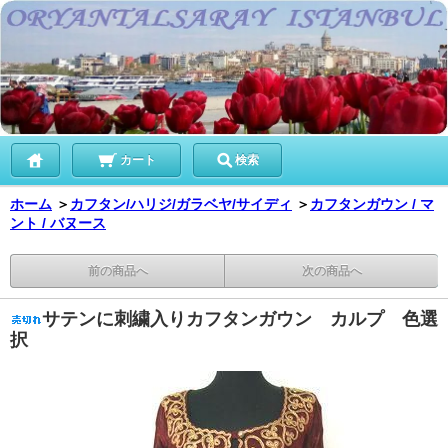
カート
検索
ホーム
＞
カフタン/ハリジ/ガラベヤ/サイディ
＞
カフタンガウン / マ
ント / バヌース
前の商品へ
次の商品へ
サテンに刺繍入りカフタンガウン カルプ 色選
択