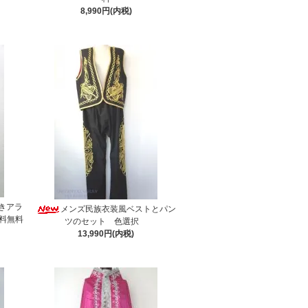
8,990円(内税)
きアラ
メンズ民族衣装風ベストとパン
料無料
ツのセット 色選択
13,990円(内税)