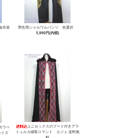
族衣装
男性用シャルワルパンツ 色選択
ク
5,990円(内税)
ユニセックスのフード付きアラ
ガラベ
トュルカ縁取りマント エジェ 送料無
コイズ
料