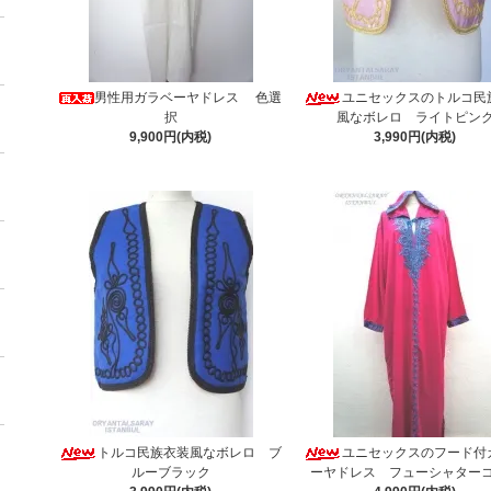
男性用ガラベーヤドレス 色選
ユニセックスのトルコ民
択
風なボレロ ライトピン
9,900円(内税)
3,990円(内税)
トルコ民族衣装風なボレロ ブ
ユニセックスのフード付
ルーブラック
ーヤドレス フューシャター