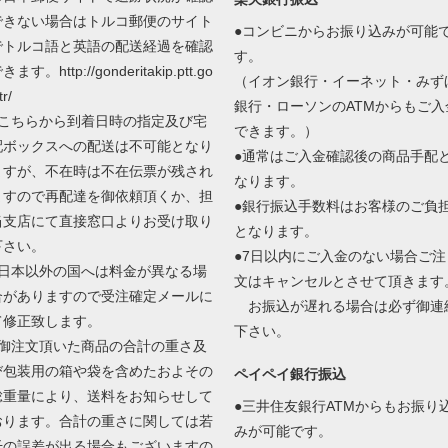
できない場合はトルコ郵便のサイト
●コンビニからお振り込みが可能
でトルコ語と英語の配送経過を確認
す。
きます。http://gonderitakip.ptt.go
（イオン銀行・イーネット・みず
tr/
銀行・ローソンのATMからもご入
●こちらから到着日時の指定及び宅
できます。）
配ボックスへの配送は不可能となり
●通常はご入金確認後の商品手配
ますが、不在時は不在伝票が残され
なります。
ますので再配達を御依頼頂くか、担
●銀行振込手数料はお客様のご負
当支店にて直接窓口よりお受け取り
となります。
下さい。
●7日以内にご入金のない場合ご注
●日本以外の国へは料金が異なる場
文はキャンセルとさせて頂きます
合がありますので受注確定メールに
お振込が遅れる場合は必ず御連
て修正致します。
下さい。
●御注文頂いた商品の合計の重さ及
び包装用の箱や袋を含めたおよその
ペイペイ銀行振込
総重量により、送料をお知らせして
●三井住友銀行ATMからもお振り
おります。合計の重さに関しては若
みが可能です。
干の誤差が出る場合もございますの