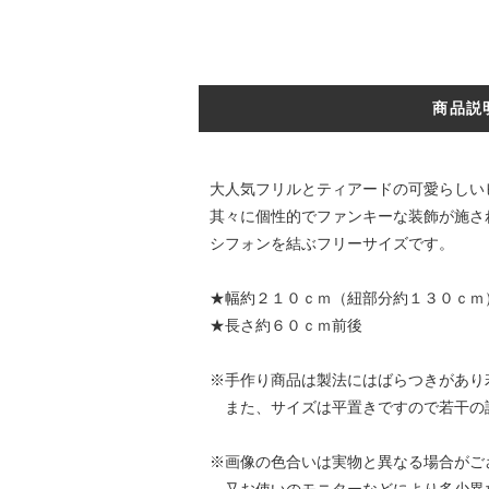
商品説
大人気フリルとティアードの可愛らしい
其々に個性的でファンキーな装飾が施さ
シフォンを結ぶフリーサイズです。
★幅約２１０ｃｍ（紐部分約１３０ｃ
★長さ約６０ｃｍ前後
※手作り商品は製法にはばらつきがあり
また、サイズは平置きですので若干の
※画像の色合いは実物と異なる場合がご