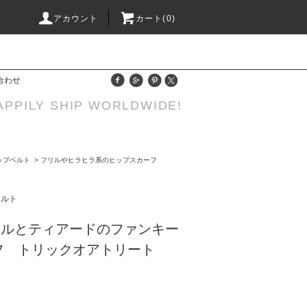
アカウント
カート(0)
合わせ
APPILY SHIP WORLDWIDE!
ップベルト
>
フリルやヒラヒラ系のヒップスカーフ
ベルト
リルとティアードのファンキー
フ トリックオアトリート