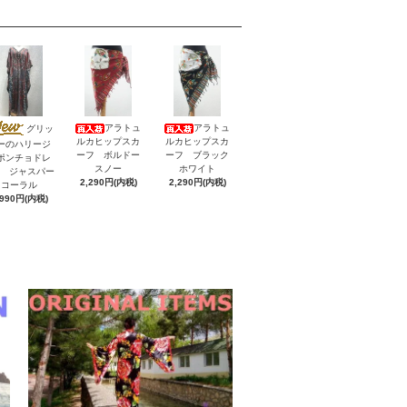
アラトュ
アラトュ
グリッ
ルカヒップスカ
ルカヒップスカ
ーのハリージ
ーフ ボルドー
ーフ ブラック
ポンチョドレ
スノー
ホワイト
V ジャスパー
2,290円(内税)
2,290円(内税)
コーラル
,990円(内税)