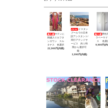
イスタン
ブールでの日本
サテンに
男性
語アシスタント/
刺繍入りカフタ
ラベーヤド
同行アテンドサ
ンガウン スル
ス 色選
ービス 約１時
タナス 色選択
9,900円(内
間から選択可
22,900円(内税)
能
3,990円(内税)