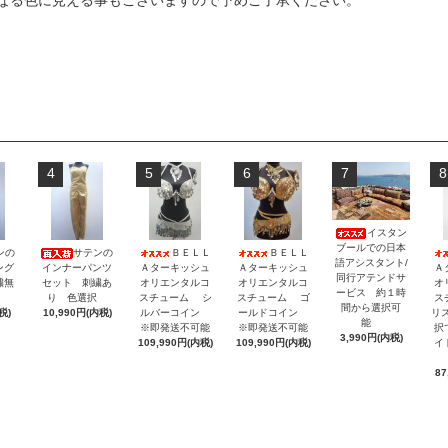
なる色に見える事もございますので予めご了承ください。
4
5
6
7
8
イスタン
ブールでの日本
ンの
サテンの
ＢＥＬＬ
ＢＥＬＬ
語アシスタント/
ング
インナーパンツ
Ａターキッシュ
Ａターキッシュ
Ａ
同行アテンドサ
繍無
セット 刺繍あ
オリエンタルコ
オリエンタルコ
オ
ービス 約１時
択
り 色選択
スチューム シ
スチューム ゴ
ス
間から選択可
税)
10,990円(内税)
ルバーコイン
ールドコイン
リ
能
※即発送不可能
※即発送不可能
択
3,990円(内税)
109,990円(内税)
109,990円(内税)
イ
87