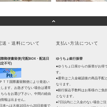
配送・送料について
支払い方法について
国際郵便書留便(宅配BOX・配送日
ゆうちょ銀行振替
指定不可)
●ゆうちょ口座からの振替がお得
す。
●通常はご入金確認後の商品手配
●ＰＴＴ国際書留郵便により発送い
なります。
たします。お急ぎでない場合は通常
●銀行振込手数料はお客様のご負
こちらをお選び下さい。中間の経由
となります。
地情報は出ません。
●7日以内にご入金のない場合ご注
●日本へは大体10日から20日前後で