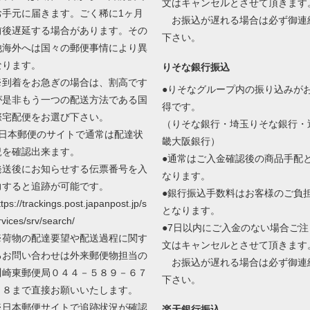
文はキャンセルとさせて頂きます
お手元に届きます。ごく稀に1ヶ月
お振込が遅れる場合は必ず御連
前後遅延する場合があります。その
下さい。
他海外へは国々の郵便事情により異
なります。
りそな銀行振込
※到着をお急ぎの場合は、割高です
●りそなグループ内の振り込みが
が是非もう一つの配送方法である国
得です。
際宅配便をお選び下さい。
（りそな銀行・埼玉りそな銀行・
●日本郵便のサイトで通常は配達状
畿大阪銀行）
況を確認出来ます。
●通常はご入金確認後の商品手配
発送後にお知らせする伝票番号を入
なります。
力すると追跡が可能です。
●銀行振込手数料はお客様のご負
ttps://trackings.post.japanpost.jp/s
となります。
rvices/srv/search/
●7日以内にご入金のない場合ご注
※荷物の配達要望や配送過程に関す
文はキャンセルとさせて頂きます
るお問い合わせは外来郵便物担当の
お振込が遅れる場合は必ず御連
川崎東郵便局０４４－５８９－６７
下さい。
０８まで直接お願いいたします。
※日本郵便サイトで追跡状況が確認
楽天銀行振込