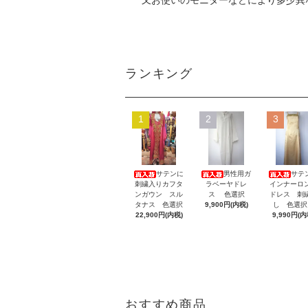
又お使いのモニターなどにより多少異
ランキング
1
2
3
サテンに
男性用ガ
サテ
刺繍入りカフタ
ラベーヤドレ
インナーロ
ンガウン スル
ス 色選択
ドレス 刺
タナス 色選択
9,900円(内税)
し 色選
22,900円(内税)
9,990円(内
おすすめ商品