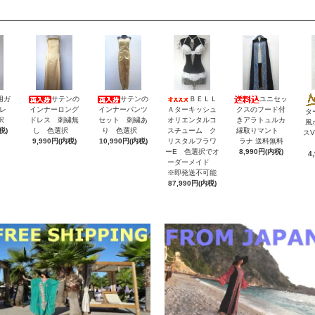
用ガ
サテンの
サテンの
ＢＥＬＬ
ユニセッ
レ
インナーロング
インナーパンツ
Ａターキッシュ
クスのフード付
タ
択
ドレス 刺繍無
セット 刺繍あ
オリエンタルコ
きアラトュルカ
風
税)
し 色選択
り 色選択
スチューム ク
縁取りマント
ス
9,990円(内税)
10,990円(内税)
リスタルフラワ
ラナ 送料無料
ーE 色選択でオ
8,990円(内税)
4
ーダーメイド
※即発送不可能
87,990円(内税)