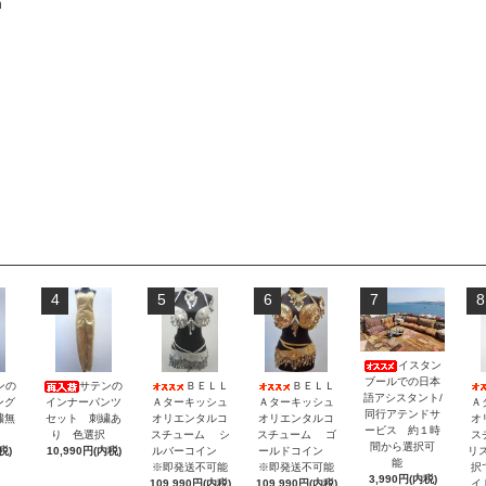
n
4
5
6
7
8
イスタン
ブールでの日本
ンの
サテンの
ＢＥＬＬ
ＢＥＬＬ
語アシスタント/
ング
インナーパンツ
Ａターキッシュ
Ａターキッシュ
Ａ
同行アテンドサ
繍無
セット 刺繍あ
オリエンタルコ
オリエンタルコ
オ
ービス 約１時
択
り 色選択
スチューム シ
スチューム ゴ
ス
間から選択可
税)
10,990円(内税)
ルバーコイン
ールドコイン
リ
能
※即発送不可能
※即発送不可能
択
3,990円(内税)
109,990円(内税)
109,990円(内税)
イ