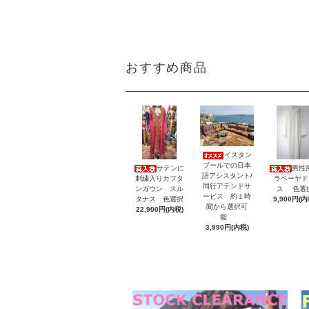
おすすめ商品
イスタン
ブールでの日本
サテンに
男性
語アシスタント/
刺繍入りカフタ
ラベーヤド
同行アテンドサ
ンガウン スル
ス 色選
ービス 約１時
タナス 色選択
9,900円(内
間から選択可
22,900円(内税)
能
3,990円(内税)