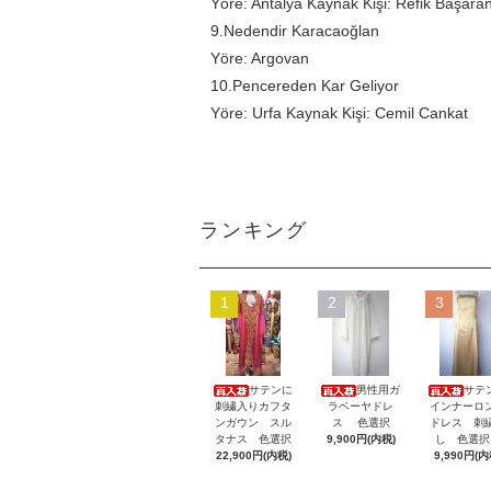
Yöre: Antalya Kaynak Kişi: Refik Başara
9.Nedendir Karacaoğlan
Yöre: Argovan
10.Pencereden Kar Geliyor
Yöre: Urfa Kaynak Kişi: Cemil Cankat
ランキング
1
2
3
サテンに
男性用ガ
サテ
刺繍入りカフタ
ラベーヤドレ
インナーロ
ンガウン スル
ス 色選択
ドレス 刺
タナス 色選択
9,900円(内税)
し 色選
22,900円(内税)
9,990円(内