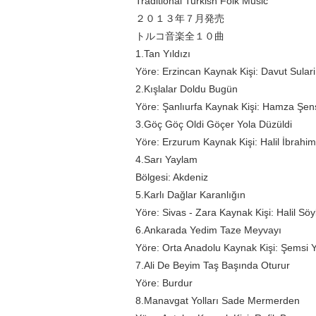
Traditional Turkish Folk Music
２０１３年７月発売
トルコ音楽全１０曲
1.Tan Yıldızı
Yöre: Erzincan Kaynak Kişi: Davut Sulari
2.Kışlalar Doldu Bugün
Yöre: Şanlıurfa Kaynak Kişi: Hamza Şen
3.Göç Göç Oldi Göçer Yola Düzüldi
Yöre: Erzurum Kaynak Kişi: Halil İbrahim
4.Sarı Yaylam
Bölgesi: Akdeniz
5.Karlı Dağlar Karanlığın
Yöre: Sivas - Zara Kaynak Kişi: Halil Söy
6.Ankarada Yedim Taze Meyvayı
Yöre: Orta Anadolu Kaynak Kişi: Şemsi 
7.Ali De Beyim Taş Başında Oturur
Yöre: Burdur
8.Manavgat Yolları Sade Mermerden