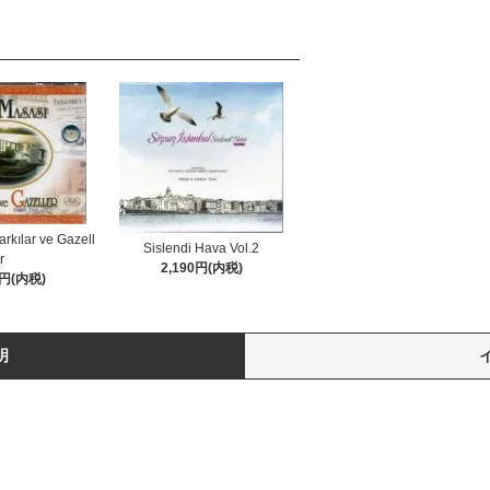
rkılar ve Gazell
Sislendi Hava Vol.2
er
2,190円(内税)
0円(内税)
明