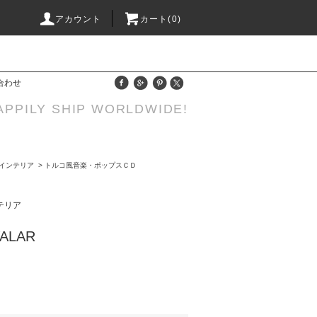
アカウント
カート(0)
合わせ
APPILY SHIP WORLDWIDE!
画/インテリア
>
トルコ風音楽・ポップスＣＤ
ンテリア
VALAR