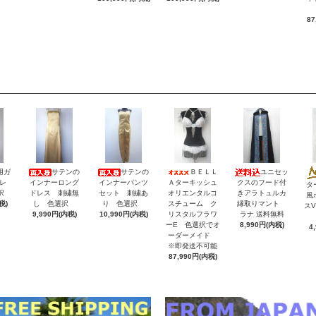
87
用ガ
サテンの
サテンの
ＢＥＬＬ
ユニセッ
レ
インナーロング
インナーパンツ
Ａターキッシュ
クスのフード付
タ
択
ドレス 刺繍無
セット 刺繍あ
オリエンタルコ
きアラトュルカ
風
税)
し 色選択
り 色選択
スチューム ク
縁取りマント
ス
9,990円(内税)
10,990円(内税)
リスタルフラワ
ラナ 送料無料
ーE 色選択でオ
8,990円(内税)
4
ーダーメイド
※即発送不可能
87,990円(内税)