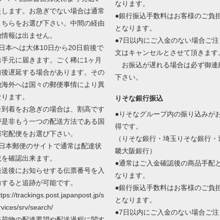
なります。
たします。お急ぎでない場合は通常
●銀行振込手数料はお客様のご負
こちらをお選び下さい。中間の経由
となります。
地情報は出ません。
●7日以内にご入金のない場合ご注
●日本へは大体10日から20日前後で
文はキャンセルとさせて頂きます
お手元に届きます。ごく稀に1ヶ月
お振込が遅れる場合は必ず御連
前後遅延する場合があります。その
下さい。
他海外へは国々の郵便事情により異
なります。
りそな銀行振込
※到着をお急ぎの場合は、割高です
●りそなグループ内の振り込みが
が是非もう一つの配送方法である国
得です。
際宅配便をお選び下さい。
（りそな銀行・埼玉りそな銀行・
●日本郵便のサイトで通常は配達状
畿大阪銀行）
況を確認出来ます。
●通常はご入金確認後の商品手配
発送後にお知らせする伝票番号を入
なります。
力すると追跡が可能です。
●銀行振込手数料はお客様のご負
ttps://trackings.post.japanpost.jp/s
となります。
rvices/srv/search/
●7日以内にご入金のない場合ご注
※荷物の配達要望や配送過程に関す