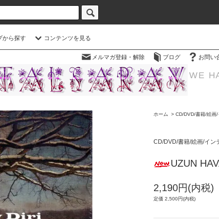
プから探す
コンテンツを見る
メルマガ登録・解除
ブログ
お問い
WE H
ホーム
>
CD/DVD/書籍/絵
CD/DVD/書籍/絵画/イ
UZUN HA
2,190円(内税)
定価 2,500円(内税)