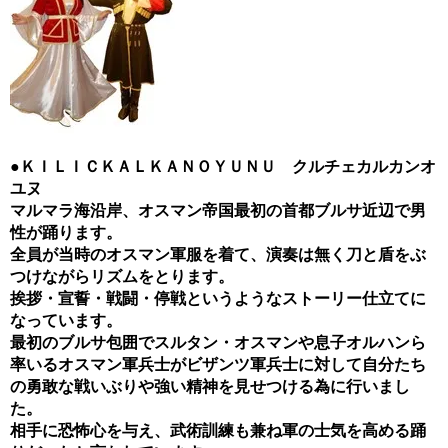
●ＫＩＬＩＣＫＡＬＫＡＮＯＹＵＮＵ クルチェカルカンオ
ユヌ
マルマラ海沿岸、オスマン帝国最初の首都ブルサ近辺で男
性が踊ります。
全員が当時のオスマン軍服を着て、演奏は無く刀と盾をぶ
つけながらリズムをとります。
挨拶・宣誓・戦闘・停戦というようなストーリー仕立てに
なっています。
最初のブルサ包囲でスルタン・オスマンや息子オルハンら
率いるオスマン軍兵士がビザンツ軍兵士に対して自分たち
の勇敢な戦いぶりや強い精神を見せつける為に行いまし
た。
相手に恐怖心を与え、武術訓練も兼ね軍の士気を高める踊