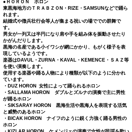
●ＨＯＲＯＮ ホロン
東黒海地方のＴＲＡＢＺＯN・RIZE・SAMSUNなどで踊ら
れます。
結婚式や徴兵壮行会等人が集まる祝いの場ででの群舞で
す。
男女が一列又は半円になり肩や手を組み体を振動させたり
かがんだりします。
黒海の名産である小イワシが網にかかり、もがく様子を表
現しているようです。
楽器はDAVUL・ZURNA・KAVAL・KEMENCE・ＳＡＺ等
を使い演奏します。
使用する楽器や踊る人物により種類が以下のように分かれ
ています。
・DUZ HORON 女性によって踊られるホロン
・SALLAMA HORON ダブルとズルナの演奏で主に男性
が踊るホロン
・SIKSARAY HORON 黒海生活や黒海人を表現する活気
と威勢のあるホロン
・BICAK HORON ナイフのように鋭く力強く踊る男性の
ホロン
・KIZLAR HORON ケメンジェの演奏で女性が民謡を歌い