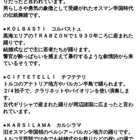
りだったと言われています。
男らしさや勇気の象徴として受継がれたオスマン帝国時代
の伝統舞踏です。
●ＫＯＬＢＡＳＴＩ コルバストュ
黒海エリアのＴＲＡＢＺＯＮで１９３０年ころに産まれた
踊りです。
結婚式などで主に若者たちが踊ります。
警官が酔っぱらいを捕まえて暴行するような叙情詩から来
ているそうです。
●ＣＩＦＴＥＴＥＬＬＩ チフテテリ
トルコのアナトリア地方やバルカン半島で踊られます。
２/４拍子で、クラリネットやバイオリンを使い演奏しま
す。
古代ギリシャで産まれた踊りが周辺諸国に広まったと言わ
れています。
●ＫＡＲＳＩＬＡＭＡ カルシラマ
旧オスマン帝国領のペルシア～バルカン地方の踊りです。
トルコ北西部では今でも結婚式やお祭りなどの祝いの場で