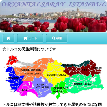
カート
検索
☆トルコの民族舞踏について☆
トルコは諸文明や諸民族が興亡してきた歴史のるつぼな国