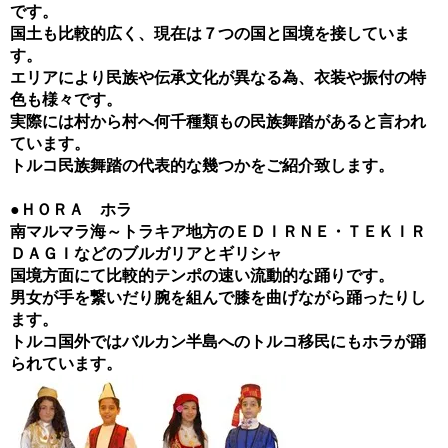
です。
国土も比較的広く、現在は７つの国と国境を接していま
す。
エリアにより民族や伝承文化が異なる為、衣装や振付の特
色も様々です。
実際には村から村へ何千種類もの民族舞踏があると言われ
ています。
トルコ民族舞踏の代表的な幾つかをご紹介致します。
●ＨＯＲＡ ホラ
南マルマラ海～トラキア地方のＥＤＩＲＮＥ・ＴＥＫＩＲ
ＤＡＧＩなどのブルガリアとギリシャ
国境方面にて比較的テンポの速い流動的な踊りです。
男女が手を繋いだり腕を組んで膝を曲げながら踊ったりし
ます。
トルコ国外ではバルカン半島へのトルコ移民にもホラが踊
られています。