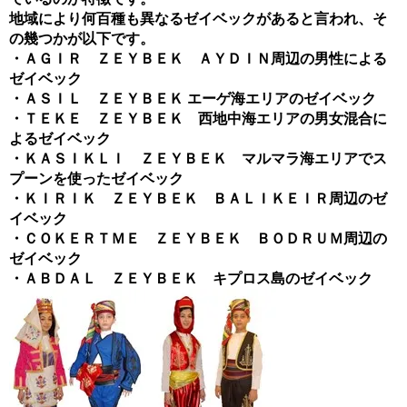
地域により何百種も異なるゼイベックがあると言われ、そ
の幾つかが以下です。
・ＡＧＩＲ ＺＥＹＢＥＫ ＡＹＤＩＮ周辺の男性による
ゼイベック
・ＡＳＩＬ ＺＥＹＢＥＫ エーゲ海エリアのゼイベック
・ＴＥＫＥ ＺＥＹＢＥＫ 西地中海エリアの男女混合に
よるゼイベック
・ＫＡＳＩＫＬＩ ＺＥＹＢＥＫ マルマラ海エリアでス
プーンを使ったゼイベック
・ＫＩＲＩＫ ＺＥＹＢＥＫ ＢＡＬＩＫＥＩＲ周辺のゼ
イベック
・ＣＯＫＥＲＴＭＥ ＺＥＹＢＥＫ ＢＯＤＲＵＭ周辺の
ゼイベック
・ＡＢＤＡＬ ＺＥＹＢＥＫ キプロス島のゼイベック