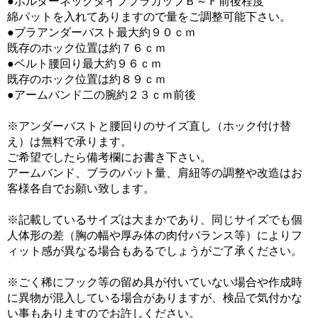
●ホルターネックタイプブラカップＢ～Ｆ前後程度
綿パットを入れてありますので量をご調整可能下さい。
●ブラアンダーバスト最大約９０ｃｍ
既存のホック位置は約７６ｃｍ
●ベルト腰回り最大約９６ｃｍ
既存のホック位置は約８９ｃｍ
●アームバンド二の腕約２３ｃｍ前後
※アンダーバストと腰回りのサイズ直し（ホック付け替
え）は無料で承ります。
ご希望でしたら備考欄にお書き下さい。
アームバンド、ブラのパット量、肩紐等の調整や改造はお
客様各自でお願い致します。
※記載しているサイズは大まかであり、同じサイズでも個
人体形の差（胸の幅や厚み体の肉付バランス等）によりフ
ィット感が異なる場合もあるでしょうがご了承ください。
※ごく稀にフック等の留め具が付いていない場合や作成時
に異物が混入している場合がありますが、検品で気付かな
い事もありますのでお許しください。