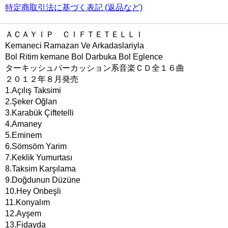
特定商取引法に基づく表記 (返品など)
ＡＣＡＹＩＰ ＣＩＦＴＥＴＥＬＬＩ
Kemaneci Ramazan Ve Arkadaslariyla
Bol Ritim kemane Bol Darbuka Bol Eglence
ターキッシュパーカッション系音楽ＣＤ全１６曲
２０１２年８月発売
1.Açılış Taksimi
2.Şeker Oğlan
3.Karabük Çiftetelli
4.Amaney
5.Eminem
6.Sömsöm Yarim
7.Keklik Yumurtası
8.Taksim Karşılama
9.Doğdunun Düzüne
10.Hey Onbeşli
11.Konyalım
12.Ayşem
13.Fidayda