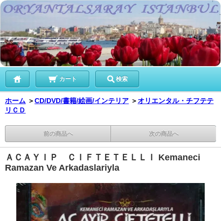
カート
検索
ホーム
＞
CD/DVD/書籍/絵画/インテリア
＞
オリエンタル・チフテテ
リＣＤ
前の商品へ
次の商品へ
ＡＣＡＹＩＰ ＣＩＦＴＥＴＥＬＬＩ Kemaneci
Ramazan Ve Arkadaslariyla