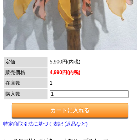
定価
5,900円(内税)
販売価格
4,990円(内税)
在庫数
1
購入数
特定商取引法に基づく表記 (返品など)