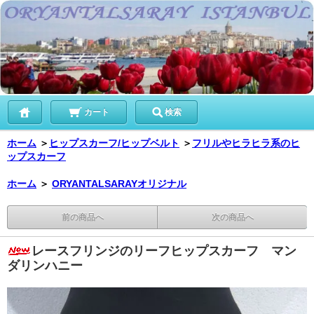
カート
検索
ホーム
＞
ヒップスカーフ/ヒップベルト
＞
フリルやヒラヒラ系のヒ
ップスカーフ
ホーム
＞
ORYANTALSARAYオリジナル
前の商品へ
次の商品へ
レースフリンジのリーフヒップスカーフ マン
ダリンハニー