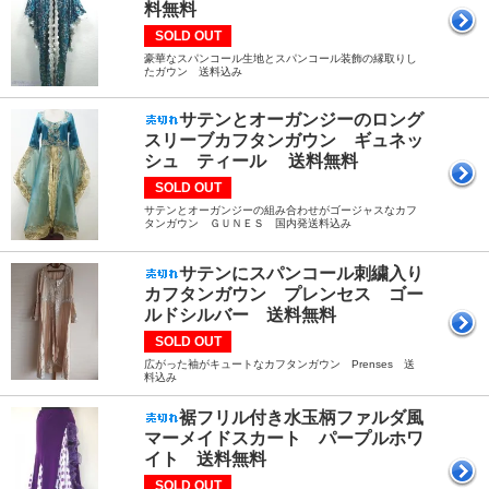
料無料
SOLD OUT
豪華なスパンコール生地とスパンコール装飾の縁取りし
たガウン 送料込み
サテンとオーガンジーのロング
スリーブカフタンガウン ギュネッ
シュ ティール 送料無料
SOLD OUT
サテンとオーガンジーの組み合わせがゴージャスなカフ
タンガウン ＧＵＮＥＳ 国内発送料込み
サテンにスパンコール刺繍入り
カフタンガウン プレンセス ゴー
ルドシルバー 送料無料
SOLD OUT
広がった袖がキュートなカフタンガウン Prenses 送
料込み
裾フリル付き水玉柄ファルダ風
マーメイドスカート パープルホワ
イト 送料無料
SOLD OUT