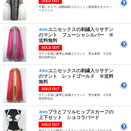
SOLD OUT
可愛いオスマン調柄縁取りのコットン製前開ききガラベ
ーヤドレス
ユニセックスの刺繍入りサテン
のマント フューシャシルバー ※
送料無料
SOLD OUT
サテン生地に豪華な刺繍入りマント 男女兼用 ※日本
国内送料込み
ユニセックスの刺繍入りサテン
のマント レッドゴールド ※送料
無料
SOLD OUT
サテン生地に豪華な刺繍入りマント 男女兼用 ※日本
発送料込み
ブラとフリルヒップスカーフの
上下セット ショコラバード
SOLD OUT
某アトリエの閉店によるストッククリアランスセールで