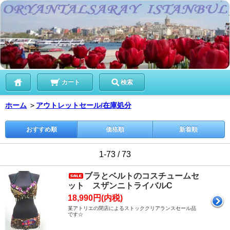
カート
検索
ホーム
＞
アウトレットセール/在庫処分
おすすめ順
価格順
新着順
1-73 / 73
ブラとベルトのコスチュームセ
ット スザンニトライバルC
18,990円(内税)
某アトリエの閉店によるストッククリアランスセール品
です☆