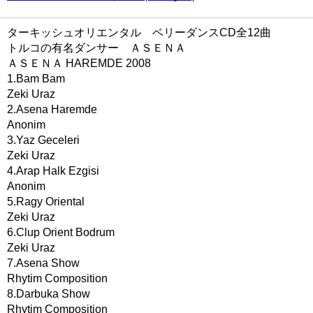
ターキッシュオリエンタル ベリーダンスCD全12曲
トルコの有名ダンサー ＡＳＥＮＡ
ＡＳＥＮＡ HAREMDE 2008
1.Bam Bam
Zeki Uraz
2.Asena Haremde
Anonim
3.Yaz Geceleri
Zeki Uraz
4.Arap Halk Ezgisi
Anonim
5.Ragy Oriental
Zeki Uraz
6.Clup Orient Bodrum
Zeki Uraz
7.Asena Show
Rhytim Composition
8.Darbuka Show
Rhytim Composition