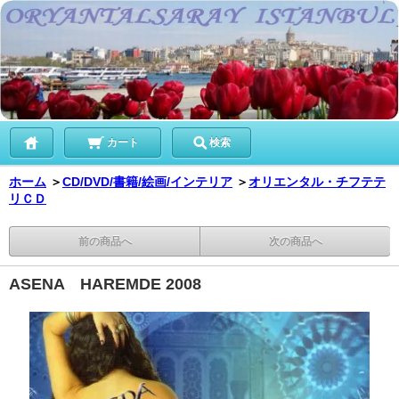
カート
検索
ホーム
＞
CD/DVD/書籍/絵画/インテリア
＞
オリエンタル・チフテテ
リＣＤ
前の商品へ
次の商品へ
ASENA HAREMDE 2008