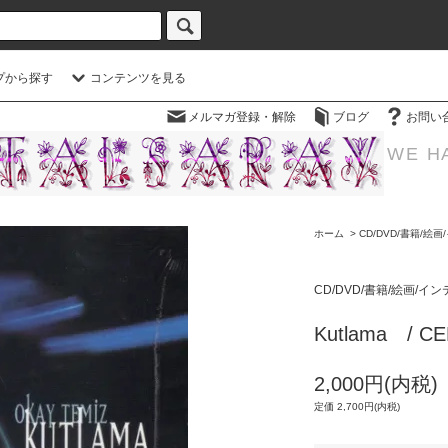
プから探す
コンテンツを見る
メルマガ登録・解除
ブログ
お問い
WE H
ホーム
>
CD/DVD/書籍/絵
CD/DVD/書籍/絵画/イ
Kutlama / C
2,000円(内税)
定価 2,700円(内税)