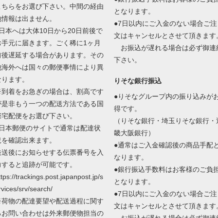
こちらをお選び下さい。中間の経由
となります。
地情報は出ません。
●7日以内にご入金のない場合ご注
●日本へは大体10日から20日前後で
文はキャンセルとさせて頂きます
お手元に届きます。ごく稀に1ヶ月
お振込が遅れる場合は必ず御連
前後遅延する場合があります。その
下さい。
他海外へは国々の郵便事情により異
なります。
りそな銀行振込
※到着をお急ぎの場合は、割高です
●りそなグループ内の振り込みが
が是非もう一つの配送方法である国
得です。
際宅配便をお選び下さい。
（りそな銀行・埼玉りそな銀行・
●日本郵便のサイトで通常は配達状
畿大阪銀行）
況を確認出来ます。
●通常はご入金確認後の商品手配
発送後にお知らせする伝票番号を入
なります。
力すると追跡が可能です。
●銀行振込手数料はお客様のご負
ttps://trackings.post.japanpost.jp/s
となります。
rvices/srv/search/
●7日以内にご入金のない場合ご注
※荷物の配達要望や配送過程に関す
文はキャンセルとさせて頂きます
るお問い合わせは外来郵便物担当の
お振込が遅れる場合は必ず御連