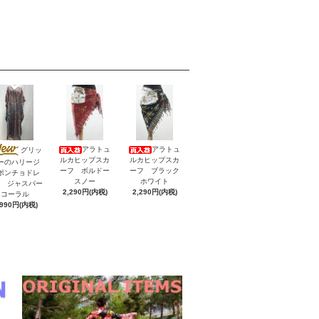
アラトュ
アラトュ
グリッ
ルカヒップスカ
ルカヒップスカ
ーのハリージ
ーフ ボルドー
ーフ ブラック
ポンチョドレ
スノー
ホワイト
V ジャスパー
2,290円(内税)
2,290円(内税)
コーラル
,990円(内税)