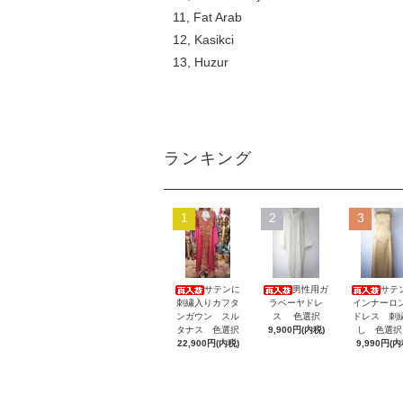
11, Fat Arab
12, Kasikci
13, Huzur
ランキング
1
2
3
サテンに
男性用ガ
サテ
刺繍入りカフタ
ラベーヤドレ
インナーロ
ンガウン スル
ス 色選択
ドレス 刺
タナス 色選択
9,900円(内税)
し 色選
22,900円(内税)
9,990円(内