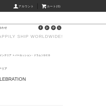
アカウント
カート(0)
合わせ
APPILY SHIP WORLDWIDE!
画/インテリア
>
パーカッション・ドラムソロＣＤ
ンテリア
ELEBRATION