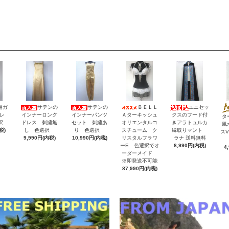
用ガ
サテンの
サテンの
ＢＥＬＬ
ユニセッ
レ
インナーロング
インナーパンツ
Ａターキッシュ
クスのフード付
タ
択
ドレス 刺繍無
セット 刺繍あ
オリエンタルコ
きアラトュルカ
風
税)
し 色選択
り 色選択
スチューム ク
縁取りマント
ス
9,990円(内税)
10,990円(内税)
リスタルフラワ
ラナ 送料無料
ーE 色選択でオ
8,990円(内税)
4
ーダーメイド
※即発送不可能
87,990円(内税)