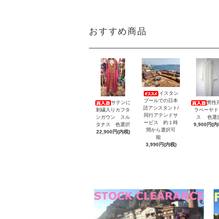
おすすめ商品
イスタン
ブールでの日本
サテンに
男性
語アシスタント/
刺繍入りカフタ
ラベーヤド
同行アテンドサ
ンガウン スル
ス 色選
ービス 約１時
タナス 色選択
9,900円(内
間から選択可
22,900円(内税)
能
3,990円(内税)