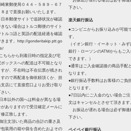
川崎東郵便局０４４－５８９－６７
下さい。
０８まで直接お願いいたします。
※日本郵便サイトで追跡状況が確認
楽天銀行振込
できない場合はトルコ郵便のサイト
●コンビニからお振り込みが可能
でトルコ語と英語の配送経過を確認
す。
きます。http://gonderitakip.ptt.go
（イオン銀行・イーネット・みず
tr/
銀行・ローソンのATMからもご入
●こちらから到着日時の指定及び宅
できます。）
配ボックスへの配送は不可能となり
●通常はご入金確認後の商品手配
ますが、不在時は不在伝票が残され
なります。
ますので再配達を御依頼頂くか、担
●銀行振込手数料はお客様のご負
当支店にて直接窓口よりお受け取り
となります。
下さい。
●7日以内にご入金のない場合ご注
●日本以外の国へは料金が異なる場
文はキャンセルとさせて頂きます
合がありますので受注確定メールに
お振込が遅れる場合は必ず御連
て修正致します。
下さい。
●御注文頂いた商品の合計の重さ及
び包装用の箱や袋を含めたおよその
ペイペイ銀行振込