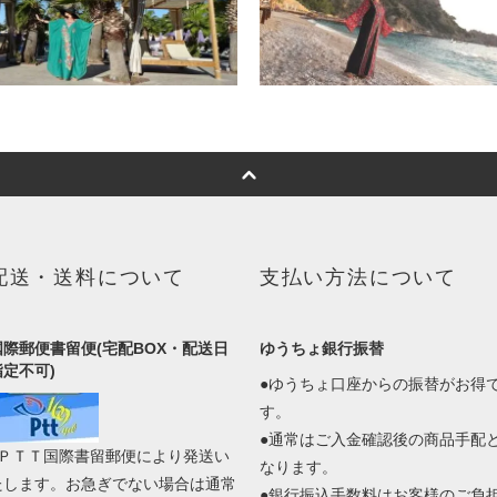
配送・送料について
支払い方法について
国際郵便書留便(宅配BOX・配送日
ゆうちょ銀行振替
指定不可)
●ゆうちょ口座からの振替がお得
す。
●通常はご入金確認後の商品手配
●ＰＴＴ国際書留郵便により発送い
なります。
たします。お急ぎでない場合は通常
●銀行振込手数料はお客様のご負