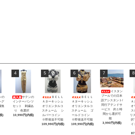
4
5
6
7
8
イスタン
ブールでの日本
ンの
サテンの
ＢＥＬＬ
ＢＥＬＬ
語アシスタント/
ング
インナーパンツ
Ａターキッシュ
Ａターキッシュ
Ａ
同行アテンドサ
繍無
セット 刺繍あ
オリエンタルコ
オリエンタルコ
オ
ービス 約１時
択
り 色選択
スチューム シ
スチューム ゴ
ス
間から選択可
税)
10,990円(内税)
ルバーコイン
ールドコイン
リ
能
※即発送不可能
※即発送不可能
択
3,990円(内税)
109,990円(内税)
109,990円(内税)
イ
87