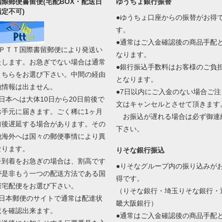
国際郵便書留便(宅配BOX・配送日
ゆうちょ銀行振替
指定不可)
●ゆうちょ口座からの振替がお得
す。
●通常はご入金確認後の商品手配
●ＰＴＴ国際書留郵便により発送い
なります。
たします。お急ぎでない場合は通常
●銀行振込手数料はお客様のご負
こちらをお選び下さい。中間の経由
となります。
地情報は出ません。
●7日以内にご入金のない場合ご注
●日本へは大体10日から20日前後で
文はキャンセルとさせて頂きます
お手元に届きます。ごく稀に1ヶ月
お振込が遅れる場合は必ず御連
前後遅延する場合があります。その
下さい。
他海外へは国々の郵便事情により異
なります。
りそな銀行振込
※到着をお急ぎの場合は、割高です
●りそなグループ内の振り込みが
が是非もう一つの配送方法である国
得です。
際宅配便をお選び下さい。
（りそな銀行・埼玉りそな銀行・
●日本郵便のサイトで通常は配達状
畿大阪銀行）
況を確認出来ます。
●通常はご入金確認後の商品手配