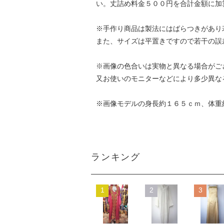
い。丈詰め料金５００円を合計金額に加
※手作り商品は製法にはばらつきがあり
また、サイズは平置きですので若干の誤
※画像の色合いは実物と異なる場合がご
又お使いのモニターなどにより多少異な
※画像モデルの身長約１６５ｃｍ、体重
ランキング
1
2
3