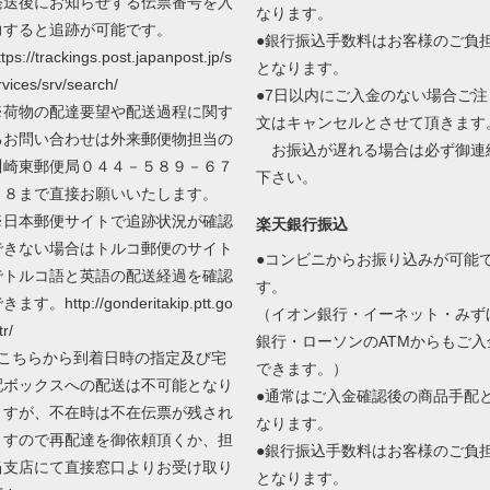
発送後にお知らせする伝票番号を入
なります。
力すると追跡が可能です。
●銀行振込手数料はお客様のご負
ttps://trackings.post.japanpost.jp/s
となります。
rvices/srv/search/
●7日以内にご入金のない場合ご注
※荷物の配達要望や配送過程に関す
文はキャンセルとさせて頂きます
るお問い合わせは外来郵便物担当の
お振込が遅れる場合は必ず御連
川崎東郵便局０４４－５８９－６７
下さい。
０８まで直接お願いいたします。
※日本郵便サイトで追跡状況が確認
楽天銀行振込
できない場合はトルコ郵便のサイト
●コンビニからお振り込みが可能
でトルコ語と英語の配送経過を確認
す。
きます。http://gonderitakip.ptt.go
（イオン銀行・イーネット・みず
tr/
銀行・ローソンのATMからもご入
●こちらから到着日時の指定及び宅
できます。）
配ボックスへの配送は不可能となり
●通常はご入金確認後の商品手配
ますが、不在時は不在伝票が残され
なります。
ますので再配達を御依頼頂くか、担
●銀行振込手数料はお客様のご負
当支店にて直接窓口よりお受け取り
となります。