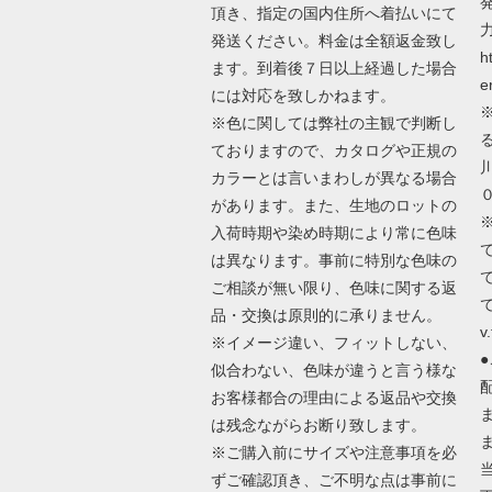
頂き、指定の国内住所へ着払いにて
発送ください。料金は全額返金致し
h
ます。到着後７日以上経過した場合
e
には対応を致しかねます。
※色に関しては弊社の主観で判断し
ておりますので、カタログや正規の
カラーとは言いまわしが異なる場合
があります。また、生地のロットの
入荷時期や染め時期により常に色味
は異なります。事前に特別な色味の
ご相談が無い限り、色味に関する返
で
品・交換は原則的に承りません。
v.
※イメージ違い、フィットしない、
似合わない、色味が違うと言う様な
お客様都合の理由による返品や交換
は残念ながらお断り致します。
※ご購入前にサイズや注意事項を必
ずご確認頂き、ご不明な点は事前に