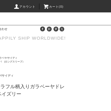
アカウント
カート(0)
合わせ
APPILY SHIP WORLDWIDE!
ラベヤ/サイディ
ラバ (ロングスリーブ）
ヤ/サイディ
カラフル柄入りガラベーヤドレ
ペイズリー