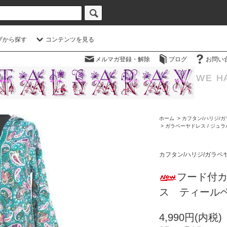
プから探す
コンテンツを見る
メルマガ登録・解除
ブログ
お問い
WE H
ホーム
>
カフタン/ハリジ/ガ
>
ガラベーヤドレス / ジュ
カフタン/ハリジ/ガラベ
フード付
ス ティール
4,990円(内税)