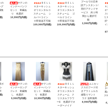
ブールでの日本
ンの
サテンの
ＢＥＬＬ
ＢＥＬＬ
語アシスタント/
ング
インナーパンツ
Ａターキッシュ
Ａターキッシュ
Ａ
同行アテンドサ
繍無
セット 刺繍あ
オリエンタルコ
オリエンタルコ
オ
ービス 約１時
択
り 色選択
スチューム シ
スチューム ゴ
ス
間から選択可
税)
10,990円(内税)
ルバーコイン
ールドコイン
リ
能
※即発送不可能
※即発送不可能
択
3,990円(内税)
109,990円(内税)
109,990円(内税)
イ
87
用ガ
サテンの
サテンの
ＢＥＬＬ
ユニセッ
レ
インナーロング
インナーパンツ
Ａターキッシュ
クスのフード付
タ
択
ドレス 刺繍無
セット 刺繍あ
オリエンタルコ
きアラトュルカ
風
税)
し 色選択
り 色選択
スチューム ク
縁取りマント
ス
9,990円(内税)
10,990円(内税)
リスタルフラワ
ラナ 送料無料
ーE 色選択でオ
8,990円(内税)
4
ーダーメイド