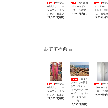
サテンに
男性用ガ
サテ
刺繍入りカフタ
ラベーヤドレ
インナーロ
ンガウン スル
ス 色選択
ドレス 刺
タナス 色選択
9,900円(内税)
し 色選
22,900円(内税)
9,990円(内
おすすめ商品
イスタン
ブールでの日本
サテンに
男性
語アシスタント/
刺繍入りカフタ
ラベーヤド
同行アテンドサ
ンガウン スル
ス 色選
ービス 約１時
タナス 色選択
9,900円(内
間から選択可
22,900円(内税)
能
3,990円(内税)