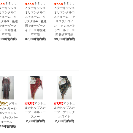
ＢＥＬＬ
ＢＥＬＬ
ＢＥＬＬ
ターキッシュ
Ａターキッシュ
Ａターキッシュ
リエンタルコ
オリエンタルコ
オリエンタルコ
チューム ク
スチューム ク
スチューム ク
スタルB 色選
リスタルA 色選
リスタルコイ
でオーダーメ
択でオーダーメ
ン クレオパト
ド ※即発送
イド ※即発送
ラゴールド ※
不可能
不可能
即発送不可能
,990円(内税)
87,990円(内税)
99,990円(内税)
アラトュ
アラトュ
グリッ
ルカヒップスカ
ルカヒップスカ
ーのハリージ
ーフ ボルドー
ーフ ブラック
ポンチョドレ
スノー
ホワイト
V ジャスパー
2,290円(内税)
2,290円(内税)
コーラル
,990円(内税)