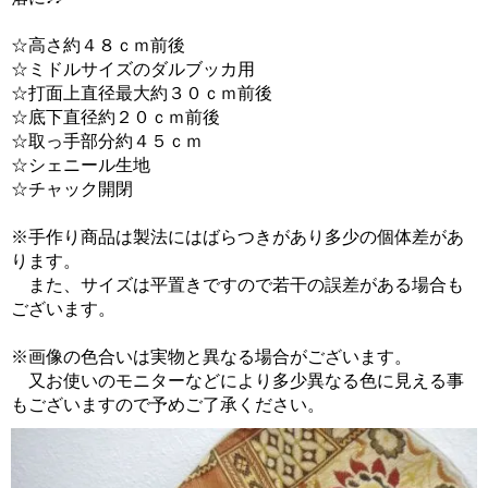
☆高さ約４８ｃｍ前後
☆ミドルサイズのダルブッカ用
☆打面上直径最大約３０ｃｍ前後
☆底下直径約２０ｃｍ前後
☆取っ手部分約４５ｃｍ
☆シェニール生地
☆チャック開閉
※手作り商品は製法にはばらつきがあり多少の個体差があ
ります。
また、サイズは平置きですので若干の誤差がある場合も
ございます。
※画像の色合いは実物と異なる場合がございます。
又お使いのモニターなどにより多少異なる色に見える事
もございますので予めご了承ください。