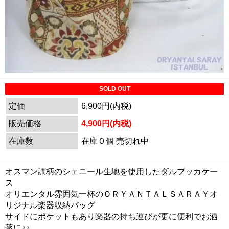
SOLD OUT
定価
6,900円(内税)
販売価格
4,900円(内税)
在庫数
在庫０個 売切れ中
オスマン調柄のシェニール生地を使用したダルブッカケー
ス
オリエンタル雰囲気一杯のＯＲＹＡＮＴＡＬＳＡＲＡＹオ
リジナル楽器収納バッグ
サイドにポケットもあり楽器の持ち運びが更に便利でお洒
落に♪♪