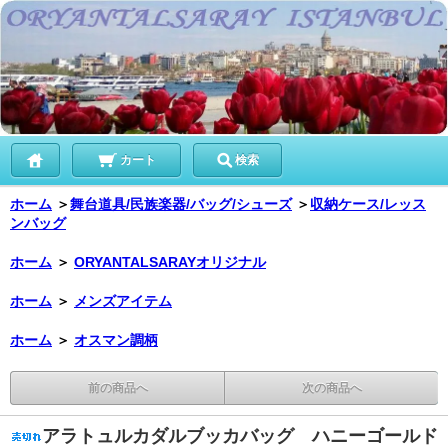
カート
検索
ホーム
＞
舞台道具/民族楽器/バッグ/シューズ
＞
収納ケース/レッス
ンバッグ
ホーム
＞
ORYANTALSARAYオリジナル
ホーム
＞
メンズアイテム
ホーム
＞
オスマン調柄
前の商品へ
次の商品へ
アラトュルカダルブッカバッグ ハニーゴールド