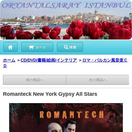
カート
検索
ホーム
＞
CD/DVD/書籍/絵画/インテリア
＞
ロマ・バルカン風音楽Ｃ
Ｄ
前の商品へ
次の商品へ
Romanteck New York Gypsy All Stars