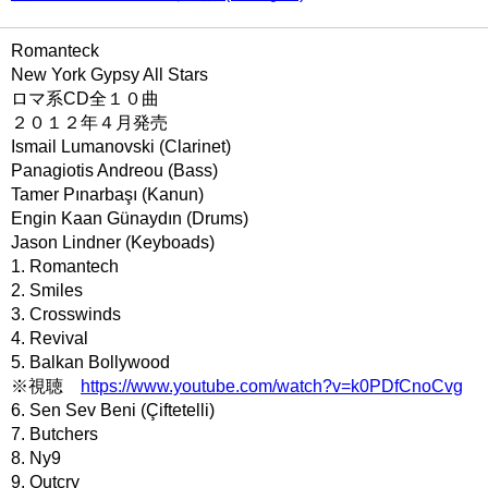
Romanteck
New York Gypsy All Stars
ロマ系CD全１０曲
２０１２年４月発売
Ismail Lumanovski (Clarinet)
Panagiotis Andreou (Bass)
Tamer Pınarbaşı (Kanun)
Engin Kaan Günaydın (Drums)
Jason Lindner (Keyboads)
1. Romantech
2. Smiles
3. Crosswinds
4. Revival
5. Balkan Bollywood
※視聴
https://www.youtube.com/watch?v=k0PDfCnoCvg
6. Sen Sev Beni (Çiftetelli)
7. Butchers
8. Ny9
9. Outcry