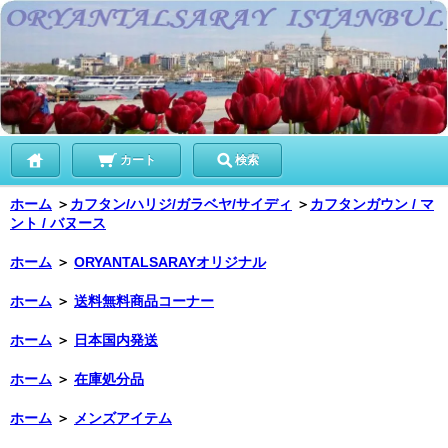
カート
検索
ホーム
＞
カフタン/ハリジ/ガラベヤ/サイディ
＞
カフタンガウン / マ
ント / バヌース
ホーム
＞
ORYANTALSARAYオリジナル
ホーム
＞
送料無料商品コーナー
ホーム
＞
日本国内発送
ホーム
＞
在庫処分品
ホーム
＞
メンズアイテム