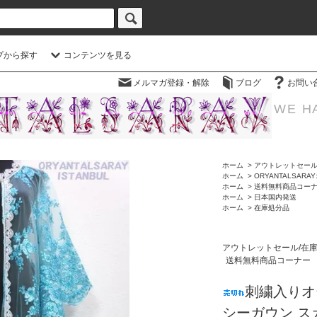
プから探す
コンテンツを見る
メルマガ登録・解除
ブログ
お問い
WE H
ホーム
>
アウトレットセール
ホーム
>
ORYANTALSAR
ホーム
>
送料無料商品コー
ホーム
>
日本国内発送
ホーム
>
在庫処分品
アウトレットセール/在
送料無料商品コーナー
刺繍入りオ
シーガウン ス