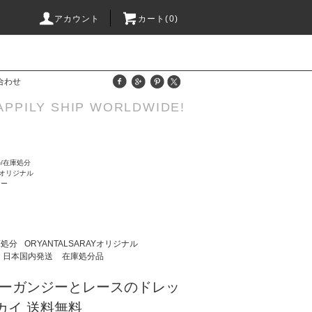
アカウント
カート(0)
合わせ
APPILY SHIP WORLDWIDE!
/在庫処分
AYオリジナル
ナー
庫処分
ORYANTALSARAYオリジナル
日本国内発送
在庫処分品
ーガンジーとレースのドレッ
カイ 送料無料