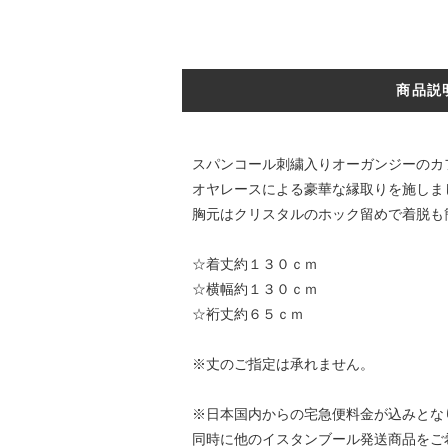
商品説
スパンコール刺繍入りオーガンジーの
オヤレースによる豪華な縁取りを施しま
胸元はクリスタルのホック留めで着脱も
☆着丈約１３０ｃｍ
☆横幅約１３０ｃｍ
☆裄丈約６５ｃｍ
※丈のご指定は承れません。
※日本国内からの宅急便料金が込みとな
同時に他のイスタンブール発送商品をご