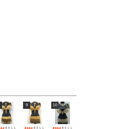
9
10
ＢＥＬＬ
ＢＥＬＬ
ＢＥＬＬ