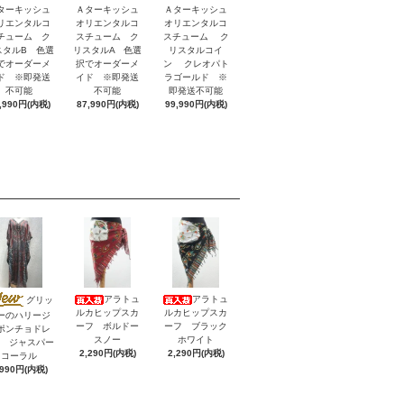
ターキッシュ
Ａターキッシュ
Ａターキッシュ
リエンタルコ
オリエンタルコ
オリエンタルコ
チューム ク
スチューム ク
スチューム ク
スタルB 色選
リスタルA 色選
リスタルコイ
でオーダーメ
択でオーダーメ
ン クレオパト
ド ※即発送
イド ※即発送
ラゴールド ※
不可能
不可能
即発送不可能
,990円(内税)
87,990円(内税)
99,990円(内税)
アラトュ
アラトュ
グリッ
ルカヒップスカ
ルカヒップスカ
ーのハリージ
ーフ ボルドー
ーフ ブラック
ポンチョドレ
スノー
ホワイト
V ジャスパー
2,290円(内税)
2,290円(内税)
コーラル
,990円(内税)