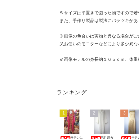
※サイズは平置きで図った物ですので若
また、手作り製品は製法にバラツキがあ
※画像の色合いは実物と異なる場合がご
又お使いのモニターなどにより多少異な
※画像モデルの身長約１６５ｃｍ、体重
ランキング
1
2
3
サテンに
男性用ガ
サテ