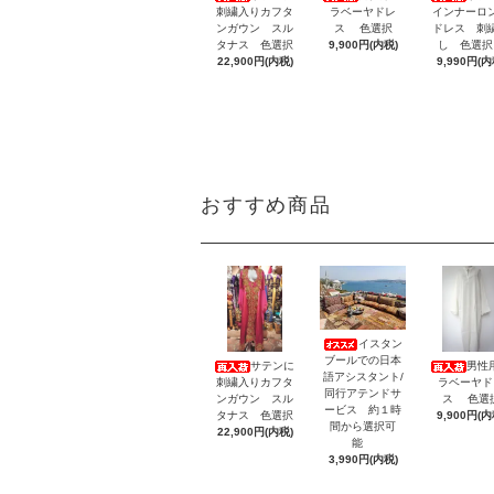
刺繍入りカフタ
ラベーヤドレ
インナーロ
ンガウン スル
ス 色選択
ドレス 刺
タナス 色選択
9,900円(内税)
し 色選
22,900円(内税)
9,990円(内
おすすめ商品
イスタン
ブールでの日本
サテンに
男性
語アシスタント/
刺繍入りカフタ
ラベーヤド
同行アテンドサ
ンガウン スル
ス 色選
ービス 約１時
タナス 色選択
9,900円(内
間から選択可
22,900円(内税)
能
3,990円(内税)