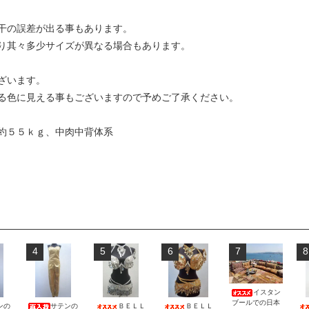
干の誤差が出る事もあります。
り其々多少サイズが異なる場合もあります。
ざいます。
る色に見える事もございますので予めご了承ください。
約５５ｋｇ、中肉中背体系
4
5
6
7
8
イスタン
ブールでの日本
ンの
サテンの
ＢＥＬＬ
ＢＥＬＬ