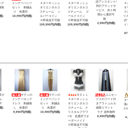
語アシスタント/
ング
インナーパンツ
Ａターキッシュ
Ａターキッシュ
Ａ
同行アテンドサ
繍無
セット 刺繍あ
オリエンタルコ
オリエンタルコ
オ
ービス 約１時
択
り 色選択
スチューム シ
スチューム ゴ
ス
間から選択可
税)
10,990円(内税)
ルバーコイン
ールドコイン
リ
能
※即発送不可能
※即発送不可能
択
3,990円(内税)
109,990円(内税)
109,990円(内税)
イ
87
用ガ
サテンの
サテンの
ＢＥＬＬ
ユニセッ
レ
インナーロング
インナーパンツ
Ａターキッシュ
クスのフード付
タ
択
ドレス 刺繍無
セット 刺繍あ
オリエンタルコ
きアラトュルカ
風
税)
し 色選択
り 色選択
スチューム ク
縁取りマント
ス
9,990円(内税)
10,990円(内税)
リスタルフラワ
ラナ 送料無料
ーE 色選択でオ
8,990円(内税)
4
ーダーメイド
※即発送不可能