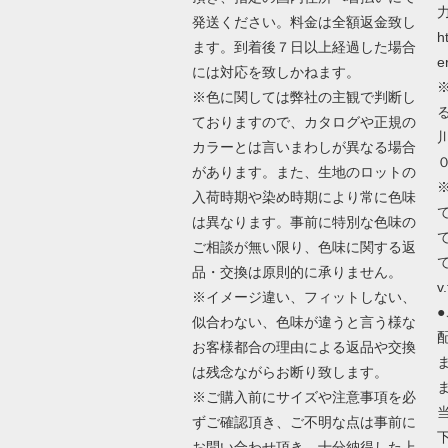
発送ください。料金は全額返金致し
h
ます。到着後７日以上経過した場合
e
には対応を致しかねます。
※色に関しては弊社の主観で判断し
ておりますので、カタログや正規の
カラーとは言いまわしが異なる場合
があります。また、生地のロットの
入荷時期や染め時期により常に色味
は異なります。事前に特別な色味の
ご相談が無い限り、色味に関する返
で
品・交換は原則的に承りません。
v.
※イメージ違い、フィットしない、
似合わない、色味が違うと言う様な
お客様都合の理由による返品や交換
は残念ながらお断り致します。
※ご購入前にサイズや注意事項を必
ずご確認頂き、ご不明な点は事前に
お問い合わせ頂き、十分納得した上