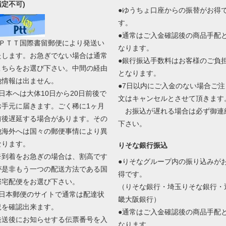
指定不可)
●ゆうちょ口座からの振替がお得
す。
●通常はご入金確認後の商品手配
●ＰＴＴ国際書留郵便により発送い
なります。
たします。お急ぎでない場合は通常
●銀行振込手数料はお客様のご負
こちらをお選び下さい。中間の経由
となります。
地情報は出ません。
●7日以内にご入金のない場合ご注
●日本へは大体10日から20日前後で
文はキャンセルとさせて頂きます
お手元に届きます。ごく稀に1ヶ月
お振込が遅れる場合は必ず御連
前後遅延する場合があります。その
下さい。
他海外へは国々の郵便事情により異
なります。
りそな銀行振込
※到着をお急ぎの場合は、割高です
●りそなグループ内の振り込みが
が是非もう一つの配送方法である国
得です。
際宅配便をお選び下さい。
（りそな銀行・埼玉りそな銀行・
●日本郵便のサイトで通常は配達状
畿大阪銀行）
況を確認出来ます。
●通常はご入金確認後の商品手配
発送後にお知らせする伝票番号を入
なります。