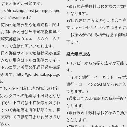
力すると追跡が可能です。
●銀行振込手数料はお客様のご負
ttps://trackings.post.japanpost.jp/s
となります。
rvices/srv/search/
●7日以内にご入金のない場合ご注
※荷物の配達要望や配送過程に関す
文はキャンセルとさせて頂きます
るお問い合わせは外来郵便物担当の
お振込が遅れる場合は必ず御連
川崎東郵便局０４４－５８９－６７
下さい。
０８まで直接お願いいたします。
※日本郵便サイトで追跡状況が確認
楽天銀行振込
できない場合はトルコ郵便のサイト
●コンビニからお振り込みが可能
でトルコ語と英語の配送経過を確認
す。
きます。http://gonderitakip.ptt.go
（イオン銀行・イーネット・みず
tr/
銀行・ローソンのATMからもご入
●こちらから到着日時の指定及び宅
できます。）
配ボックスへの配送は不可能となり
●通常はご入金確認後の商品手配
ますが、不在時は不在伝票が残され
なります。
ますので再配達を御依頼頂くか、担
●銀行振込手数料はお客様のご負
当支店にて直接窓口よりお受け取り
となります。
下さい。
●7日以内にご入金のない場合ご注