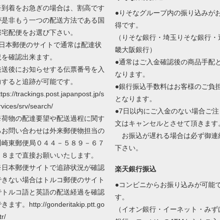
※到着をお急ぎの場合は、割高です
●りそなグループ内の振り込みが
が是非もう一つの配送方法である国
得です。
際宅配便をお選び下さい。
（りそな銀行・埼玉りそな銀行・
●日本郵便のサイトで通常は配達状
畿大阪銀行）
況を確認出来ます。
●通常はご入金確認後の商品手配
発送後にお知らせする伝票番号を入
なります。
力すると追跡が可能です。
●銀行振込手数料はお客様のご負
ttps://trackings.post.japanpost.jp/s
となります。
rvices/srv/search/
●7日以内にご入金のない場合ご注
※荷物の配達要望や配送過程に関す
文はキャンセルとさせて頂きます
るお問い合わせは外来郵便物担当の
お振込が遅れる場合は必ず御連
川崎東郵便局０４４－５８９－６７
下さい。
０８まで直接お願いいたします。
※日本郵便サイトで追跡状況が確認
楽天銀行振込
できない場合はトルコ郵便のサイト
●コンビニからお振り込みが可能
でトルコ語と英語の配送経過を確認
す。
きます。http://gonderitakip.ptt.go
（イオン銀行・イーネット・みず
tr/