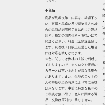
します。
不良品
商品が到着次第、内容をご確認下さ
い。破損と品違い及び遺物混入の場
合のみ商品到着後７日以内にご連絡
頂き、指定の国内住所へ着払いにて
発送ください。料金は全額返金致し
h
ます。到着後７日以上経過した場合
e
には対応を致しかねます。
※色に関しては弊社の主観で判断し
ておりますので、カタログや正規の
カラーとは言いまわしが異なる場合
があります。また、生地のロットの
入荷時期や染め時期により常に色味
は異なります。事前に特別な色味の
ご相談が無い限り、色味に関する返
で
品・交換は原則的に承りません。
v.