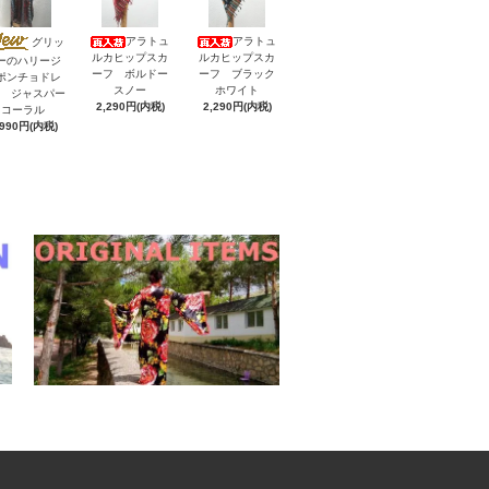
アラトュ
アラトュ
グリッ
ルカヒップスカ
ルカヒップスカ
ーのハリージ
ーフ ボルドー
ーフ ブラック
ポンチョドレ
スノー
ホワイト
V ジャスパー
2,290円(内税)
2,290円(内税)
コーラル
,990円(内税)