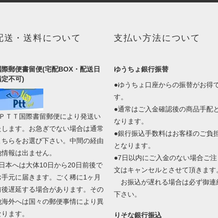
配送・送料について
支払い方法について
国際郵便書留便(宅配BOX・配送日
ゆうちょ銀行振替
指定不可)
●ゆうちょ口座からの振替がお得
す。
●通常はご入金確認後の商品手配
●ＰＴＴ国際書留郵便により発送い
なります。
たします。お急ぎでない場合は通常
●銀行振込手数料はお客様のご負
こちらをお選び下さい。中間の経由
となります。
地情報は出ません。
●7日以内にご入金のない場合ご注
●日本へは大体10日から20日前後で
文はキャンセルとさせて頂きます
お手元に届きます。ごく稀に1ヶ月
お振込が遅れる場合は必ず御連
前後遅延する場合があります。その
下さい。
他海外へは国々の郵便事情により異
なります。
りそな銀行振込