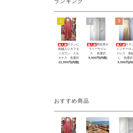
ランキング
1
2
3
サテンに
男性用ガ
サテ
刺繍入りカフタ
ラベーヤドレ
インナーロ
ンガウン スル
ス 色選択
ドレス 刺
タナス 色選択
9,900円(内税)
し 色選
22,900円(内税)
9,990円(内
おすすめ商品