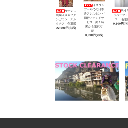
イスタン
ブールでの日本
サテンに
男性
語アシスタント/
刺繍入りカフタ
ラベーヤド
同行アテンドサ
ンガウン スル
ス 色選
ービス 約１時
タナス 色選択
9,900円(内
間から選択可
22,900円(内税)
能
3,990円(内税)