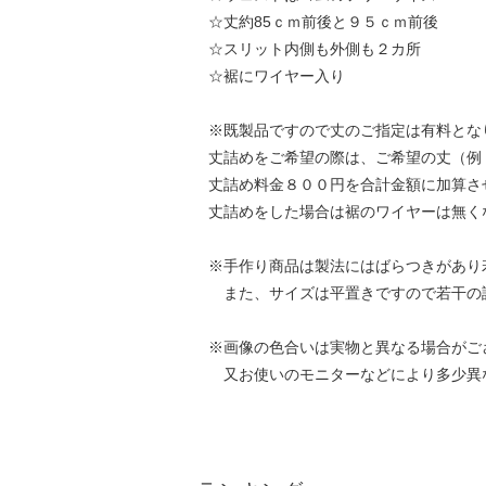
☆丈約85ｃｍ前後と９５ｃｍ前後
☆スリット内側も外側も２カ所
☆裾にワイヤー入り
※既製品ですので丈のご指定は有料とな
丈詰めをご希望の際は、ご希望の丈（例
丈詰め料金８００円を合計金額に加算さ
丈詰めをした場合は裾のワイヤーは無く
※手作り商品は製法にはばらつきがあり
また、サイズは平置きですので若干の
※画像の色合いは実物と異なる場合がご
又お使いのモニターなどにより多少異