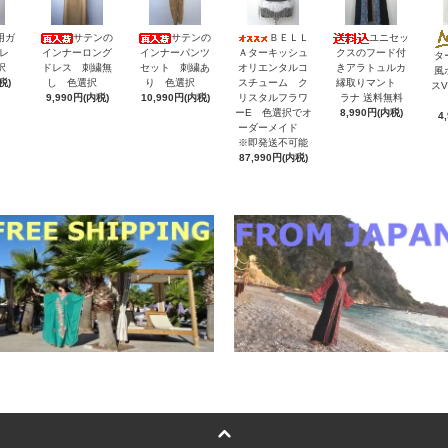
用ガ
サテンの
サテンの
ＢＥＬＬ
ユニセッ
レ
インナーロング
インナーパンツ
Ａターキッシュ
クスのフード付
タ
択
ドレス 刺繍無
セット 刺繍あ
オリエンタルコ
きアラトュルカ
風
税)
し 色選択
り 色選択
スチューム ク
縁取りマント
ス
9,990円(内税)
10,990円(内税)
リスタルフラワ
ラナ 送料無料
ーE 色選択でオ
8,990円(内税)
4
ーダーメイド
※即発送不可能
87,990円(内税)