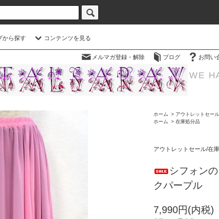
プから探す
コンテンツを見る
メルマガ登録・解除
ブログ
お問い
WE H
ホーム
>
アウトレットセール
ホーム
>
在庫処分品
アウトレットセール/在
シフォンの
クパープル
7,990円(内税)