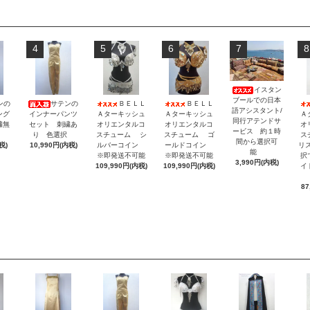
4
5
6
7
8
イスタン
ブールでの日本
ンの
サテンの
ＢＥＬＬ
ＢＥＬＬ
語アシスタント/
ング
インナーパンツ
Ａターキッシュ
Ａターキッシュ
Ａ
同行アテンドサ
繍無
セット 刺繍あ
オリエンタルコ
オリエンタルコ
オ
ービス 約１時
択
り 色選択
スチューム シ
スチューム ゴ
ス
間から選択可
税)
10,990円(内税)
ルバーコイン
ールドコイン
リ
能
※即発送不可能
※即発送不可能
択
3,990円(内税)
109,990円(内税)
109,990円(内税)
イ
87