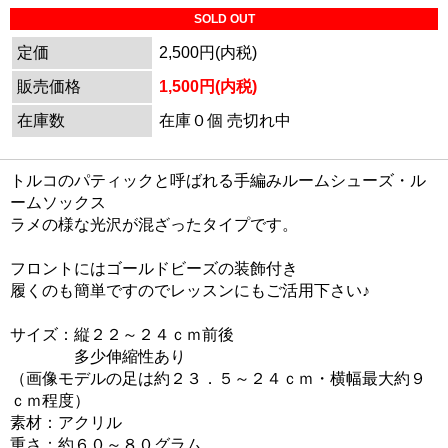
SOLD OUT
定価
2,500円(内税)
販売価格
1,500円(内税)
在庫数
在庫０個 売切れ中
トルコのパティックと呼ばれる手編みルームシューズ・ル
ームソックス
ラメの様な光沢が混ざったタイプです。
フロントにはゴールドビーズの装飾付き
履くのも簡単ですのでレッスンにもご活用下さい♪
サイズ：縦２２～２４ｃｍ前後
多少伸縮性あり
（画像モデルの足は約２３．５～２４ｃｍ・横幅最大約９
ｃｍ程度）
素材：アクリル
重さ：約６０～８０グラム