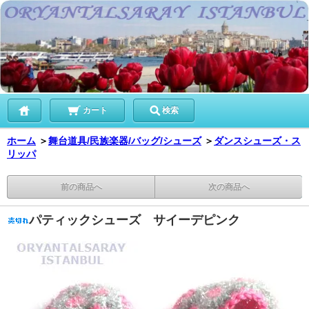
カート
検索
ホーム
＞
舞台道具/民族楽器/バッグ/シューズ
＞
ダンスシューズ・ス
リッパ
前の商品へ
次の商品へ
パティックシューズ サイーデピンク