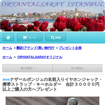
カート
検索
ホーム
＞
翻訳/アテンド/買い物代行
＞
プレゼント企画
ホーム
＞
ORYANTALSARAYオリジナル
前の商品へ
次の商品へ
ナザールボンジュの名前入りイヤホンジャック・
携帯ストラップ・キーホルダー 合計３００００円
以上ご購入の方へプレゼント