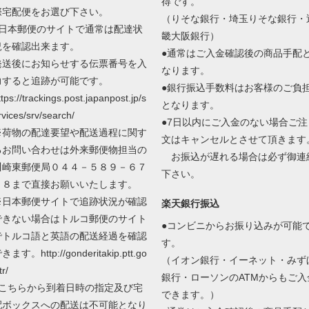
得です。
際宅配便をお選び下さい。
（りそな銀行・埼玉りそな銀行・
●日本郵便のサイトで通常は配達状
畿大阪銀行）
況を確認出来ます。
●通常はご入金確認後の商品手配
発送後にお知らせする伝票番号を入
なります。
力すると追跡が可能です。
●銀行振込手数料はお客様のご負
ttps://trackings.post.japanpost.jp/s
となります。
rvices/srv/search/
●7日以内にご入金のない場合ご注
※荷物の配達要望や配送過程に関す
文はキャンセルとさせて頂きます
るお問い合わせは外来郵便物担当の
お振込が遅れる場合は必ず御連
川崎東郵便局０４４－５８９－６７
下さい。
０８まで直接お願いいたします。
※日本郵便サイトで追跡状況が確認
楽天銀行振込
できない場合はトルコ郵便のサイト
●コンビニからお振り込みが可能
でトルコ語と英語の配送経過を確認
す。
きます。http://gonderitakip.ptt.go
（イオン銀行・イーネット・みず
tr/
銀行・ローソンのATMからもご入
●こちらから到着日時の指定及び宅
できます。）
配ボックスへの配送は不可能となり