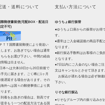
配送・送料について
支払い方法について
国際郵便書留便(宅配BOX・配送日
ゆうちょ銀行振替
指定不可)
●ゆうちょ口座からの振替がお得
す。
●通常はご入金確認後の商品手配
●ＰＴＴ国際書留郵便により発送い
なります。
たします。お急ぎでない場合は通常
●銀行振込手数料はお客様のご負
こちらをお選び下さい。中間の経由
となります。
地情報は出ません。
●7日以内にご入金のない場合ご注
●日本へは大体10日から20日前後で
文はキャンセルとさせて頂きます
お手元に届きます。ごく稀に1ヶ月
お振込が遅れる場合は必ず御連
前後遅延する場合があります。その
下さい。
他海外へは国々の郵便事情により異
なります。
りそな銀行振込
※到着をお急ぎの場合は、割高です
●りそなグループ内の振り込みが
が是非もう一つの配送方法である国