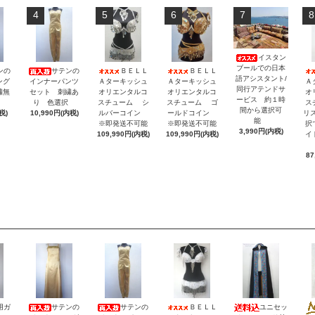
4
5
6
7
8
イスタン
ブールでの日本
ンの
サテンの
ＢＥＬＬ
ＢＥＬＬ
語アシスタント/
ング
インナーパンツ
Ａターキッシュ
Ａターキッシュ
Ａ
同行アテンドサ
繍無
セット 刺繍あ
オリエンタルコ
オリエンタルコ
オ
ービス 約１時
択
り 色選択
スチューム シ
スチューム ゴ
ス
間から選択可
税)
10,990円(内税)
ルバーコイン
ールドコイン
リ
能
※即発送不可能
※即発送不可能
択
3,990円(内税)
109,990円(内税)
109,990円(内税)
イ
87
用ガ
サテンの
サテンの
ＢＥＬＬ
ユニセッ