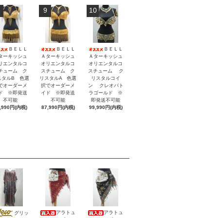
9
10
ＢＥＬＬ
ＢＥＬＬ
ＢＥＬＬ
ターキッシュ
Ａターキッシュ
Ａターキッシュ
リエンタルコ
オリエンタルコ
オリエンタルコ
チューム ク
スチューム ク
スチューム ク
スタルB 色選
リスタルA 色選
リスタルコイ
でオーダーメ
択でオーダーメ
ン クレオパト
ド ※即発送
イド ※即発送
ラゴールド ※
不可能
不可能
即発送不可能
,990円(内税)
87,990円(内税)
99,990円(内税)
アラトュ
アラトュ
グリッ