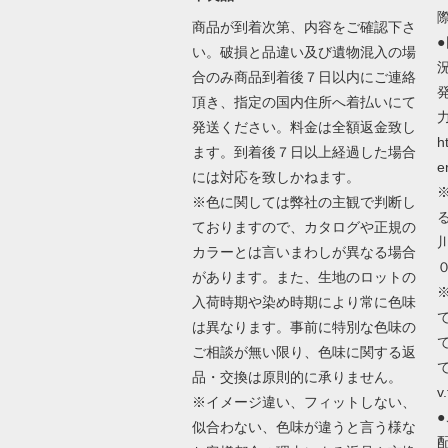
商品が到着次第、内容をご確認下さ
い。破損と品違い及び遺物混入の場
合のみ商品到着後７日以内にご連絡
頂き、指定の国内住所へ着払いにて
発送ください。料金は全額返金致し
h
ます。到着後７日以上経過した場合
e
には対応を致しかねます。
※色に関しては弊社の主観で判断し
ておりますので、カタログや正規の
カラーとは言いまわしが異なる場合
があります。また、生地のロットの
入荷時期や染め時期により常に色味
は異なります。事前に特別な色味の
ご相談が無い限り、色味に関する返
で
品・交換は原則的に承りません。
v.
※イメージ違い、フィットしない、
似合わない、色味が違うと言う様な