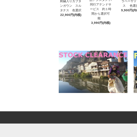
刺繍入りカフタ
ラベーヤド
同行アテンドサ
ンガウン スル
ス 色選
ービス 約１時
タナス 色選択
9,900円(内
間から選択可
22,900円(内税)
能
3,990円(内税)