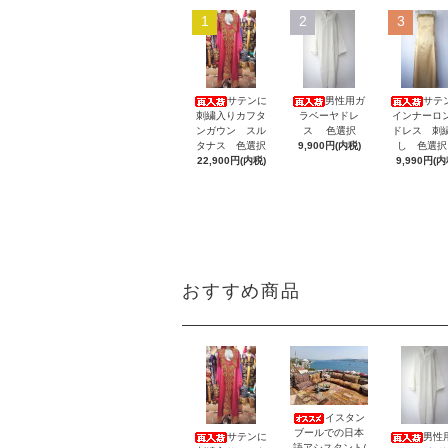
1
2
3
サテンに
男性用ガ
サテ
刺繍入りカフタ
ラベーヤドレ
インナーロ
ンガウン スル
ス 色選択
ドレス 刺
タナス 色選択
9,900円(内税)
し 色選
22,900円(内税)
9,990円(内
おすすめ商品
イスタン
ブールでの日本
サテンに
男性
語アシスタント/