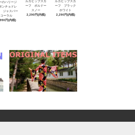
ルカヒップスカ
ルカヒップスカ
ーのハリージ
ーフ ボルドー
ーフ ブラック
ポンチョドレ
スノー
ホワイト
V ジャスパー
2,290円(内税)
2,290円(内税)
コーラル
,990円(内税)