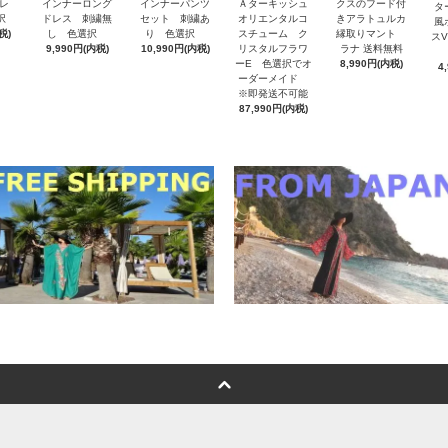
レ
インナーロング
インナーパンツ
Ａターキッシュ
クスのフード付
タ
択
ドレス 刺繍無
セット 刺繍あ
オリエンタルコ
きアラトュルカ
風
税)
し 色選択
り 色選択
スチューム ク
縁取りマント
ス
9,990円(内税)
10,990円(内税)
リスタルフラワ
ラナ 送料無料
ーE 色選択でオ
8,990円(内税)
4
ーダーメイド
※即発送不可能
87,990円(内税)