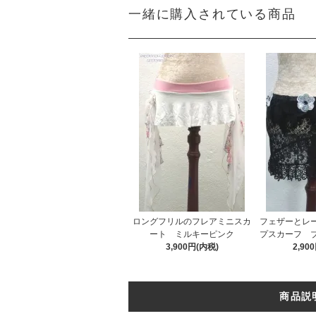
一緒に購入されている商品
ロングフリルのフレアミニスカ
フェザーとレ
ート ミルキーピンク
プスカーフ 
3,900円(内税)
2,90
商品説