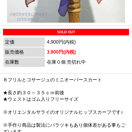
SOLD OUT
定価
4,900円(内税)
販売価格
3,900円(内税)
在庫数
在庫０個 売切れ中
８フリルとコサージュのミニオーバースカート
★長さ約３０～３５ｃｍ前後
★ウェストはゴム入りフリーサイズ
※オリエンタルサライのオリジナルヒップスカーフです♪
※手作り商品は製法にバラツキもあり個体差がある事もご
ざいます。